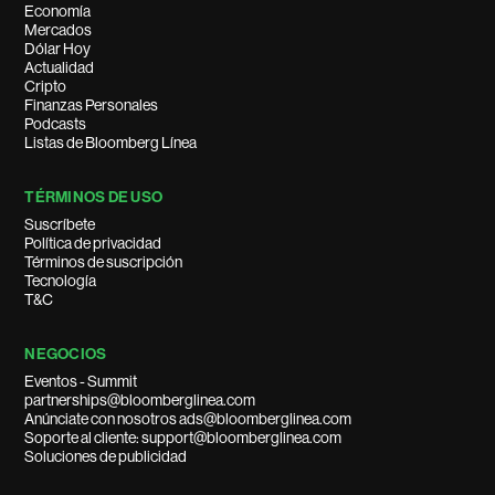
Economía
Mercados
Dólar Hoy
Actualidad
Cripto
Finanzas Personales
Podcasts
Listas de Bloomberg Línea
TÉRMINOS DE USO
Suscríbete
Política de privacidad
Términos de suscripción
Tecnología
T&C
NEGOCIOS
Eventos - Summit
partnerships@bloomberglinea.com
Anúnciate con nosotros ads@bloomberglinea.com
Soporte al cliente: support@bloomberglinea.com
Soluciones de publicidad