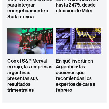
para integrar
hasta 247% desde
energéticamente a
elección de Milei
Sudamérica
Con el S&P Merval
En qué invertir en
en rojo, las empresas
Argentina: las
argentinas
acciones que
presentan sus
recomiendan los
resultados
expertos de cara a
trimestrales
febrero