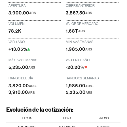
APERTURA
CIERRE ANTERIOR
3,900.00
3,867.50
ARS
ARS
VOLUMEN
VALOR DE MERCADO
78.2K
1.68T
ARS
VAR. 1 AÑO
MÍN. 52 SEMANAS
+13.05%
1,985.00
ARS
MÁX. 52 SEMANAS
VAR. EN EL AÑO
5,235.00
-20.20%
ARS
RANGO DEL DÍA
RANGO 52 SEMANAS
3,820.00
-
1,985.00
-
ARS
ARS
3,910.00
5,235.00
ARS
ARS
Evolución de la cotización:
FECHA
HORA
PRECIO