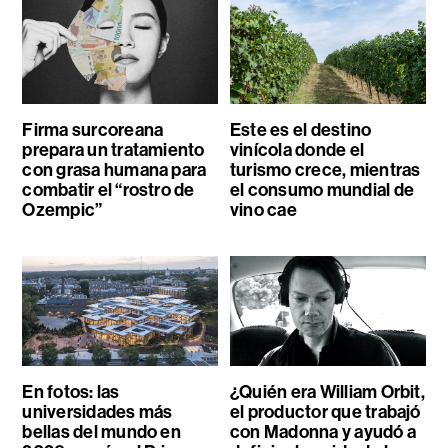
Firma surcoreana
Este es el destino
prepara un tratamiento
vinícola donde el
con grasa humana para
turismo crece, mientras
combatir el “rostro de
el consumo mundial de
Ozempic”
vino cae
En fotos: las
¿Quién era William Orbit,
universidades más
el productor que trabajó
bellas del mundo en
con Madonna y ayudó a