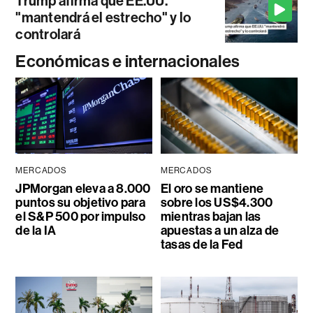
Trump afirma que EE.UU.
"mantendrá el estrecho" y lo
controlará
Económicas e internacionales
MERCADOS
MERCADOS
JPMorgan eleva a 8.000
El oro se mantiene
puntos su objetivo para
sobre los US$4.300
el S&P 500 por impulso
mientras bajan las
de la IA
apuestas a un alza de
tasas de la Fed