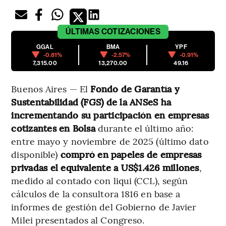
ÚLTIMAS
COTIZACIONES
GGAL
BMA
YPF
-0.81%
-2.57%
-0.91%
7,315.00
13,270.00
49.16
Buenos Aires — El
Fondo de Garantía y
Sustentabilidad (FGS) de la ANSeS ha
incrementando su participación en empresas
cotizantes en Bolsa
durante el último año:
entre mayo y noviembre de 2025 (último dato
disponible)
compró en papeles de empresas
privadas el equivalente a US$1.426 millones
,
medido al contado con liqui (CCL), según
cálculos de la consultora 1816 en base a
informes de gestión del Gobierno de Javier
Milei presentados al Congreso.