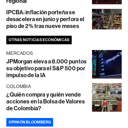
regional
IPCBA: inflación porteña se
desacelera en junio y perfora el
piso de 2% tras nueve meses
OTRAS NOTICIAS ECONÓMICAS
MERCADOS
JPMorgan eleva a 8.000 puntos
su objetivo para el S&P 500 por
impulso de la IA
COLOMBIA
¿Quién compra y quién vende
acciones en la Bolsa de Valores
de Colombia?
OPINIÓN BLOOMBERG