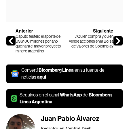
Anterior
Siguiente
Caputo festejó el aporte de
¿Quién compra y quién
US$100 millones por año
vende acciones en la Bolsa
que hará el mayor proyecto
de Valores de Colombia?
minero argentino
Convertí
Bloomberg Línea
en su fuente de
noticias
aquí
Seguínos en el canal
WhatsApp
de
Bloomberg
Línea Argentina
Juan Pablo Álvarez
Redactor en Central Desk.