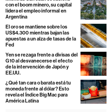
con el boom minero, su capital
lidera el empleo informal en
Argentina
El oro se mantiene sobre los
US$4.300 mientras bajan las
apuestas a un alza de tasas de la
Fed
Yen se rezaga frente a divisas del
G10 al desvanecerse el efecto
de la intervención de Japón y
EE.UU.
¿Qué tan cara o barata está tu
moneda frente al dólar? Esto
revela el Índice Big Mac para
América Latina