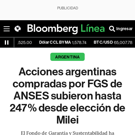
PUBLICIDAD
Ingresar
Dólar CCL BYMA
BTC/USD
-0.15%
,525.00
1,578.74
65,007.78
ARGENTINA
Acciones argentinas
compradas por FGS de
ANSES subieron hasta
247% desde elección de
Milei
El Fondo de Garantía y Sustentabilidad ha