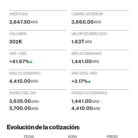
APERTURA
CIERRE ANTERIOR
3,647.50
3,660.00
ARS
ARS
VOLUMEN
VALOR DE MERCADO
302K
1.63T
ARS
VAR. 1 AÑO
MÍN. 52 SEMANAS
+41.67%
1,441.00
ARS
MÁX. 52 SEMANAS
VAR. EN EL AÑO
4,410.00
+2.17%
ARS
RANGO DEL DÍA
RANGO 52 SEMANAS
3,635.00
-
1,441.00
-
ARS
ARS
3,700.00
4,410.00
ARS
ARS
Evolución de la cotización:
FECHA
HORA
PRECIO