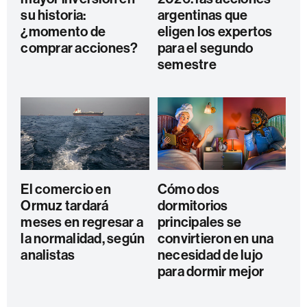
su historia:
argentinas que
¿momento de
eligen los expertos
comprar acciones?
para el segundo
semestre
El comercio en
Cómo dos
Ormuz tardará
dormitorios
meses en regresar a
principales se
la normalidad, según
convirtieron en una
analistas
necesidad de lujo
para dormir mejor