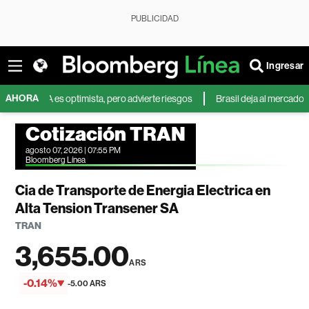
PUBLICIDAD
Ingresar
AHORA
fA es optimista, pero advierte riesgos
Brasil deja al mercado mundial 
Cotización TRAN
agosto 07, 2026 | 07:55 PM
Bloomberg Línea
Cia de Transporte de Energia Electrica en
Alta Tension Transener SA
TRAN
3,655.00
ARS
-0.14%
-5.00 ARS