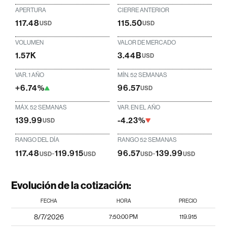
APERTURA
CIERRE ANTERIOR
117.48
115.50
USD
USD
VOLUMEN
VALOR DE MERCADO
1.57K
3.44B
USD
VAR. 1 AÑO
MÍN. 52 SEMANAS
+6.74%
96.57
USD
MÁX. 52 SEMANAS
VAR. EN EL AÑO
139.99
-4.23%
USD
RANGO DEL DÍA
RANGO 52 SEMANAS
117.48
-
119.915
96.57
-
139.99
USD
USD
USD
USD
Evolución de la cotización:
FECHA
HORA
PRECIO
8/7/2026
7:50:00 PM
119.915