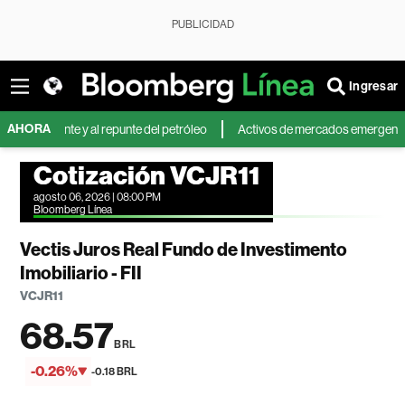
PUBLICIDAD
Ingresar
AHORA
riente y al repunte del petróleo
Activos de mercados emergentes caen po
Cotización VCJR11
agosto 06, 2026 | 08:00 PM
Bloomberg Línea
Vectis Juros Real Fundo de Investimento
Imobiliario - FII
VCJR11
68.57
BRL
-0.26%
-0.18 BRL