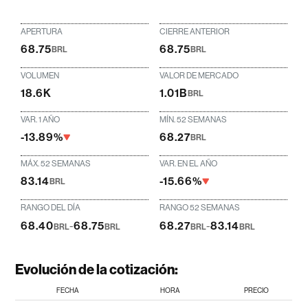
APERTURA
CIERRE ANTERIOR
68.75
68.75
BRL
BRL
VOLUMEN
VALOR DE MERCADO
18.6K
1.01B
BRL
VAR. 1 AÑO
MÍN. 52 SEMANAS
-13.89%
68.27
BRL
MÁX. 52 SEMANAS
VAR. EN EL AÑO
83.14
-15.66%
BRL
RANGO DEL DÍA
RANGO 52 SEMANAS
68.40
-
68.75
68.27
-
83.14
BRL
BRL
BRL
BRL
Evolución de la cotización:
FECHA
HORA
PRECIO