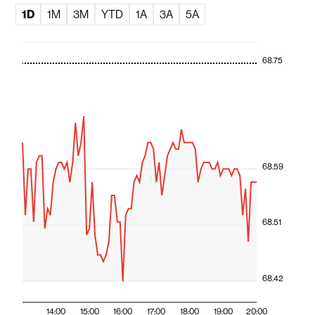
1D
1M
3M
YTD
1A
3A
5A
68.75
68.59
68.51
68.42
14:00
15:00
16:00
17:00
18:00
19:00
20:00