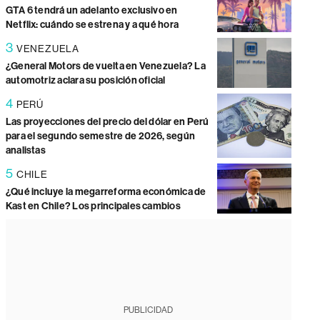
GTA 6 tendrá un adelanto exclusivo en
Netflix: cuándo se estrena y a qué hora
3
VENEZUELA
¿General Motors de vuelta en Venezuela? La
automotriz aclara su posición oficial
4
PERÚ
Las proyecciones del precio del dólar en Perú
para el segundo semestre de 2026, según
analistas
5
CHILE
¿Qué incluye la megarreforma económica de
Kast en Chile? Los principales cambios
PUBLICIDAD