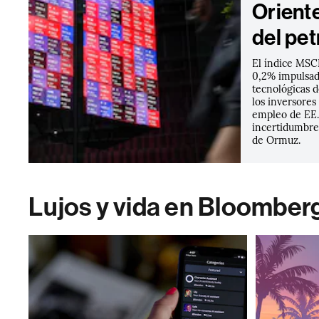
Oriente
del pet
El índice MSCI
0,2% impulsad
tecnológicas d
los inversores
empleo de EE.
incertidumbre 
de Ormuz.
Lujos y vida en Bloomber