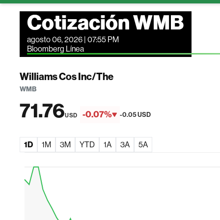
Cotización WMB
agosto 06, 2026 | 07:55 PM
Bloomberg Línea
Williams Cos Inc/The
WMB
71.76
-0.07%
-0.05 USD
USD
1D
1M
3M
YTD
1A
3A
5A