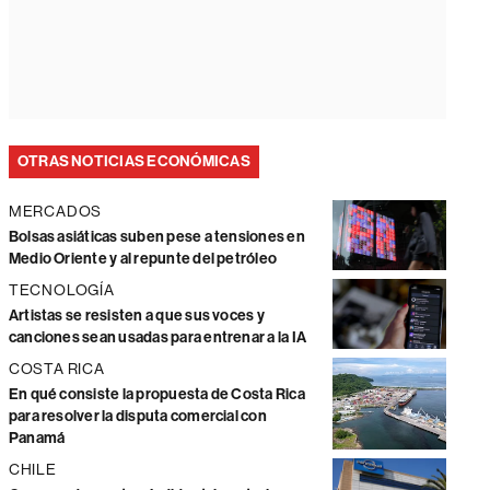
OTRAS NOTICIAS ECONÓMICAS
MERCADOS
Bolsas asiáticas suben pese a tensiones en
Medio Oriente y al repunte del petróleo
TECNOLOGÍA
Artistas se resisten a que sus voces y
canciones sean usadas para entrenar a la IA
COSTA RICA
En qué consiste la propuesta de Costa Rica
para resolver la disputa comercial con
Panamá
CHILE