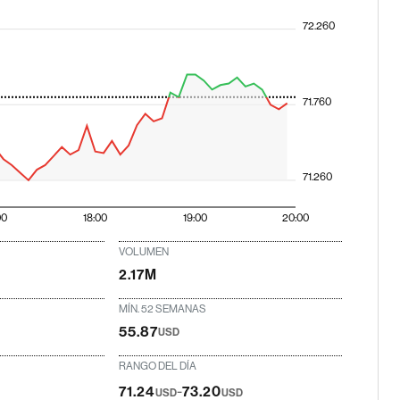
72.260
71.760
71.260
00
18:00
19:00
20:00
VOLUMEN
2.17M
MÍN. 52 SEMANAS
55.87
USD
RANGO DEL DÍA
-
71.24
73.20
USD
USD