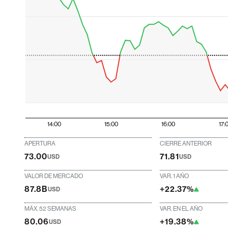
14:00
15:00
16:00
17:
APERTURA
CIERRE ANTERIOR
73.00
71.81
USD
USD
VALOR DE MERCADO
VAR. 1 AÑO
87.8B
+22.37%
USD
MÁX. 52 SEMANAS
VAR. EN EL AÑO
80.06
+19.38%
USD