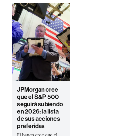
JPMorgan cree
que el S&P 500
seguirá subiendo
en 2026: la lista
de sus acciones
preferidas
El banco cree que el