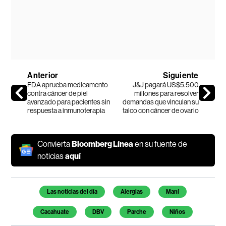
Anterior
Siguiente
FDA aprueba medicamento
J&J pagará US$5.500
contra cáncer de piel
millones para resolver
avanzado para pacientes sin
demandas que vinculan su
respuesta a inmunoterapia
talco con cáncer de ovario
Convierta
Bloomberg Línea
en su fuente de
noticias
aquí
Temas de este artículo
Las noticias del día
Alergias
Maní
Cacahuate
DBV
Parche
Niños