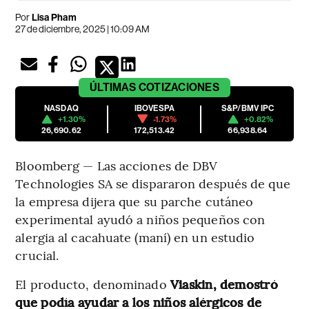
Por
Lisa Pham
27 de diciembre, 2025 | 10:09 AM
ÚLTIMAS
COTIZACIONES
NASDAQ
IBOVESPA
S&P/BMV IPC
+1.30%
-1.73%
+0.82%
26,690.62
172,513.42
66,938.64
Bloomberg — Las acciones de DBV
Technologies SA se dispararon después de que
la empresa dijera que su parche cutáneo
experimental ayudó a niños pequeños con
alergia al cacahuate (maní) en un estudio
crucial.
El producto, denominado
Viaskin,
demostró
que podía ayudar a los niños alérgicos de