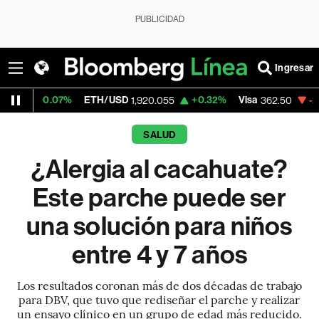
PUBLICIDAD
Ingresar
7%
ETH/USD
+0.32%
Visa
-2.15%
Mercad
1,920.055
362.50
SALUD
¿Alergia al cacahuate?
Este parche puede ser
una solución para niños
entre 4 y 7 años
Los resultados coronan más de dos décadas de trabajo
para DBV, que tuvo que rediseñar el parche y realizar
un ensayo clínico en un grupo de edad más reducido.