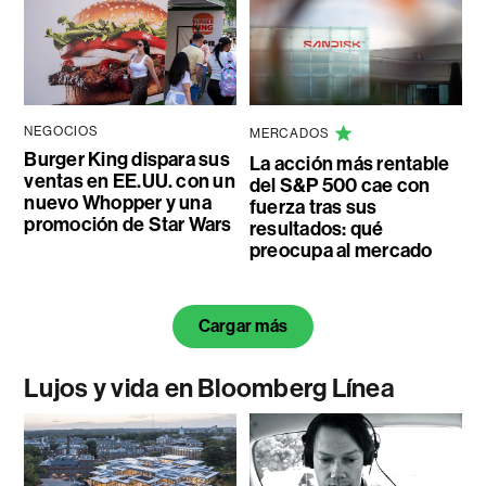
NEGOCIOS
MERCADOS
Burger King dispara sus
La acción más rentable
ventas en EE.UU. con un
del S&P 500 cae con
nuevo Whopper y una
fuerza tras sus
promoción de Star Wars
resultados: qué
preocupa al mercado
Cargar más
Lujos y vida en Bloomberg Línea