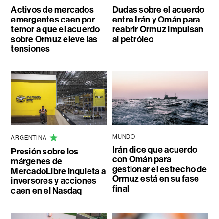
Activos de mercados
Dudas sobre el acuerdo
emergentes caen por
entre Irán y Omán para
temor a que el acuerdo
reabrir Ormuz impulsan
sobre Ormuz eleve las
al petróleo
tensiones
MUNDO
ARGENTINA
Irán dice que acuerdo
Presión sobre los
con Omán para
márgenes de
gestionar el estrecho de
MercadoLibre inquieta a
Ormuz está en su fase
inversores y acciones
final
caen en el Nasdaq