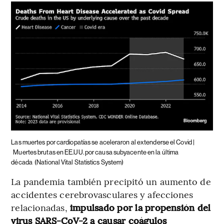
Las muertes por cardiopatías se aceleraron al extenderse el Covid |
Muertes brutas en EE.UU. por causa subyacente en la última
década
(National Vital Statistics System)
La pandemia también precipitó un aumento de
accidentes cerebrovasculares y afecciones
relacionadas,
impulsado por la propensión del
virus SARS-CoV-2 a causar coágulos