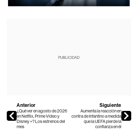
PUBLICIDAD
Anterior
Siguiente
¿Qué ver en agosto de 2026
Aumenta la reacción en
en Netflix, Prime Video y
contra de Infantino a medida
Disney +? Los estrenos del
que la UEFA pierde la
mes
confianza en él