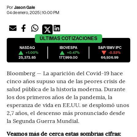
Por
Jason Gale
04 de enero, 2025 | 10:00 PM
ÚLTIMAS
COTIZACIONES
NASDAQ
IBOVESPA
S&P/BMV IPC
+1.00%
+0.47%
-0.53%
25,373.85
177,999.00
66,936.99
Bloomberg — La aparición del Covid-19 hace
cinco años supuso una de las peores crisis de
salud pública de la historia moderna. Durante
los dos primeros años de la pandemia, la
esperanza de vida en EE.UU. se desplomó unos
2,7 años, el descenso más pronunciado desde
la Segunda Guerra Mundial.
Veamos más de cerca estas sombrías cifras: