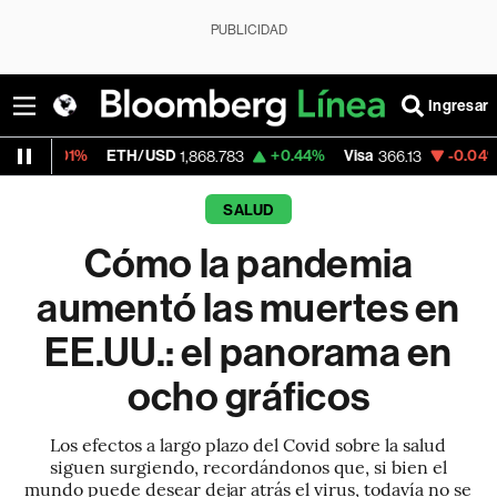
PUBLICIDAD
Ingresar
H/USD
+0.44%
Visa
-0.04%
MercadoLibre
1,868.783
366.13
SALUD
Cómo la pandemia
aumentó las muertes en
EE.UU.: el panorama en
ocho gráficos
Los efectos a largo plazo del Covid sobre la salud
siguen surgiendo, recordándonos que, si bien el
mundo puede desear dejar atrás el virus, todavía no se