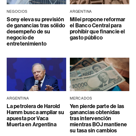
NEGOCIOS
ARGENTINA
Sony eleva su previsión
Milei propone reformar
de ganancias tras sólido
el Banco Central para
desempeño de su
prohibir que financie el
negocio de
gasto público
entretenimiento
ARGENTINA
MERCADOS
La petrolera de Harold
Yen pierde parte de las
Hamm busca ampliar su
ganancias obtenidas
apuesta por Vaca
tras intervención
Muerta en Argentina
mientras BOJ mantiene
su tasa sin cambios