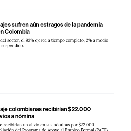
iajes sufren aún estragos de la pandemia
en Colombia
s del sector, el 93% ejerce a tiempo completo, 2% a medio
á suspendido.
iaje colombianas recibirían $22.000
ivios a nómina
je recibirían un alivio en sus nóminas por $22.000
pliación del Programa de Apoyo al Empleo Formal (PAEF)