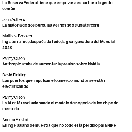
La Reserva Federal tiene que empezar a escuchar a la gente
común
John Authers
La historia de dos burbujas y el riesgo de una tercera
Matthew Brooker
Inglaterra fue, después de todo, la gran ganadora del Mundial
2026
Parmy Olson
Anthropic acaba de aumentar la presión sobre Nvidia
David Fickling
Los puertos que impulsan el comercio mundial se están
electrificando
Parmy Olson
La IA está revolucionando el modelo de negocio de los chips de
memoria
Andrea Felsted
Erling Haaland demuestra que no todo está perdido para Nike