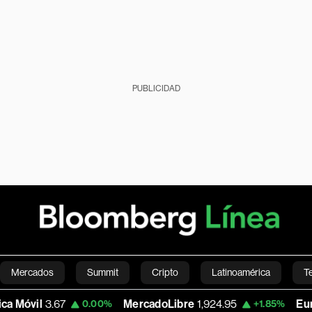
PUBLICIDAD
Mercados
Summit
Cripto
Latinoamérica
T
3.67
MercadoLibre
1,924.95
Euro/Dólar
0.00%
+1.85%
Green
Economía
Estilo de vida
Mundo
Videos