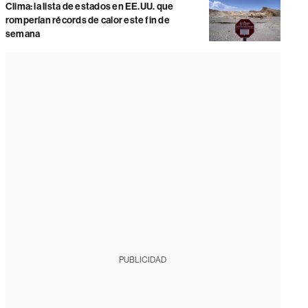
Clima: la lista de estados en EE.UU. que
romperían récords de calor este fin de
semana
PUBLICIDAD