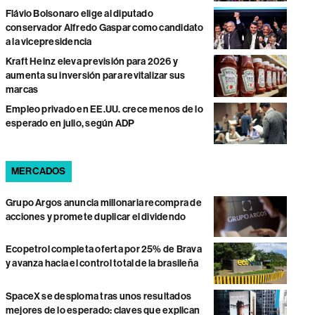
Flávio Bolsonaro elige al diputado
conservador Alfredo Gaspar como candidato
a la vicepresidencia
Kraft Heinz eleva previsión para 2026 y
aumenta su inversión para revitalizar sus
marcas
Empleo privado en EE.UU. crece menos de lo
esperado en julio, según ADP
MERCADOS
Grupo Argos anuncia millonaria recompra de
acciones y promete duplicar el dividendo
Ecopetrol completa oferta por 25% de Brava
y avanza hacia el control total de la brasileña
SpaceX se desploma tras unos resultados
mejores de lo esperado: claves que explican