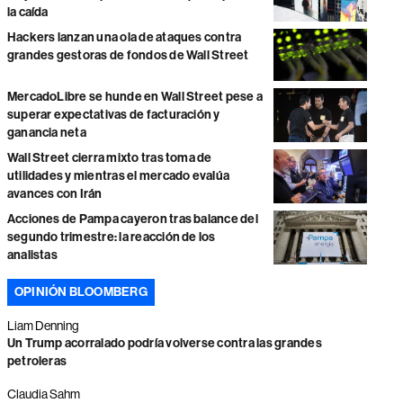
la caída
Hackers lanzan una ola de ataques contra
grandes gestoras de fondos de Wall Street
MercadoLibre se hunde en Wall Street pese a
superar expectativas de facturación y
ganancia neta
Wall Street cierra mixto tras toma de
utilidades y mientras el mercado evalúa
avances con Irán
Acciones de Pampa cayeron tras balance del
segundo trimestre: la reacción de los
analistas
OPINIÓN BLOOMBERG
Liam Denning
Un Trump acorralado podría volverse contra las grandes
petroleras
Claudia Sahm