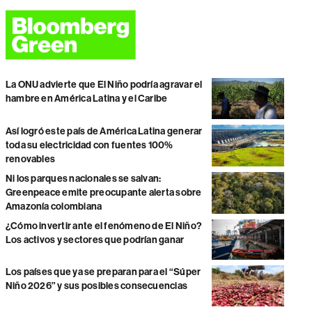
La ONU advierte que El Niño podría agravar el
hambre en América Latina y el Caribe
Así logró este país de América Latina generar
toda su electricidad con fuentes 100%
renovables
Ni los parques nacionales se salvan:
Greenpeace emite preocupante alerta sobre
Amazonía colombiana
¿Cómo invertir ante el fenómeno de El Niño?
Los activos y sectores que podrían ganar
Los países que ya se preparan para el “Súper
Niño 2026” y sus posibles consecuencias