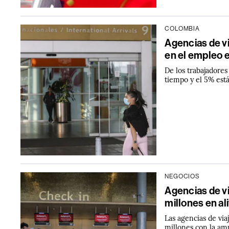
COLOMBIA
Agencias de v
en el empleo 
De los trabajadore
tiempo y el 5% est
NEGOCIOS
Agencias de v
millones en al
Las agencias de via
millones con la am