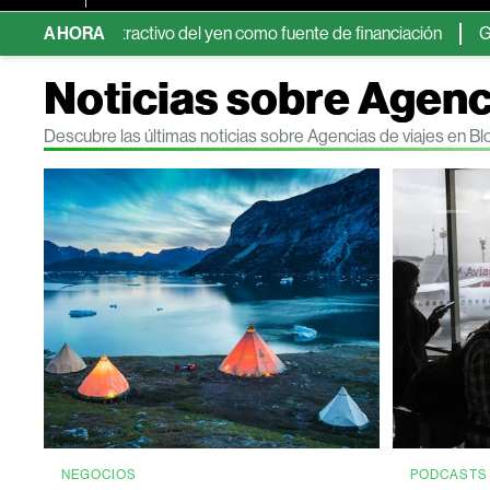
da de atractivo del yen como fuente de financiación
AHORA
GeoPark ava
Noticias sobre Agenc
Descubre las últimas noticias sobre Agencias de viajes en 
NEGOCIOS
PODCASTS