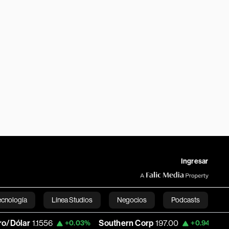
Ingresar
ecnología
Línea Studios
Negocios
Podcasts
1.1556
Southern Corp
197.00
Copa Hold
+0.03%
+0.94%
English