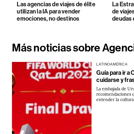
Las agencias de viajes de élite
La Estra
utilizan la IA para vender
de viaje
emociones, no destinos
deudas 
Más noticias sobre Agenci
LATINOAMÉRICA
Guía para ir a 
cuidarse y fra
La embajada de Ur
recomendaciones qu
entender la cultura