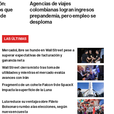
ón:
Agencias de viajes
os que
colombianas logran ingresos
 de
prepandemia, pero empleo se
desploma
LAS ÚLTIMAS
MercadoLibre se hunde en Wall Street pese a
superar expectativas de facturación y
ganancia neta
Wall Street cierra mixto tras toma de
utilidades y mientras el mercado evalúa
avances con Irán
Fragmento de un cohete Falcon 9 de SpaceX
impacta la superficie de la Luna
Lula reduce su ventaja sobre Flávio
Bolsonaro rumbo a las elecciones, según
nueva encuesta