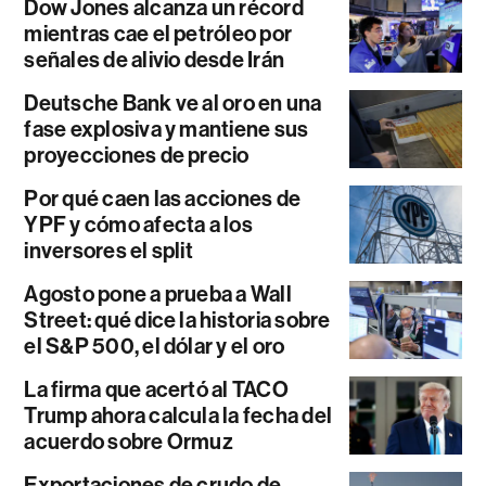
Dow Jones alcanza un récord
mientras cae el petróleo por
señales de alivio desde Irán
Deutsche Bank ve al oro en una
fase explosiva y mantiene sus
proyecciones de precio
Por qué caen las acciones de
YPF y cómo afecta a los
inversores el split
Agosto pone a prueba a Wall
Street: qué dice la historia sobre
el S&P 500, el dólar y el oro
La firma que acertó al TACO
Trump ahora calcula la fecha del
acuerdo sobre Ormuz
Exportaciones de crudo de