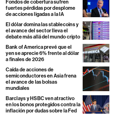
Fondos de cobertura sufren
fuertes pérdidas por desplome
de acciones ligadas a la IA
El dólar domina las stablecoins y
el avance del sector lleva el
debate más allá del mundo cripto
Bank of America prevé que el
yen se aprecie 6% frente al dólar
a finales de 2026
Caída de acciones de
semiconductores en Asia frena
el avance de las bolsas
mundiales
Barclays y HSBC ven atractivo
en los bonos protegidos contra la
inflación por dudas sobre la Fed