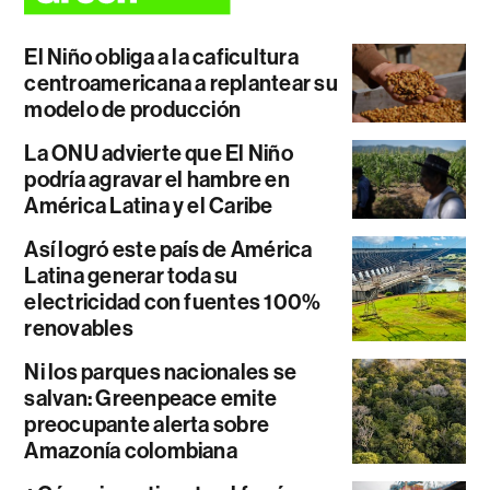
El Niño obliga a la caficultura
centroamericana a replantear su
modelo de producción
La ONU advierte que El Niño
podría agravar el hambre en
América Latina y el Caribe
Así logró este país de América
Latina generar toda su
electricidad con fuentes 100%
renovables
Ni los parques nacionales se
salvan: Greenpeace emite
preocupante alerta sobre
Amazonía colombiana