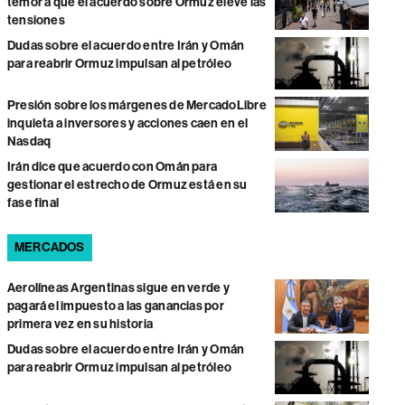
temor a que el acuerdo sobre Ormuz eleve las
tensiones
Dudas sobre el acuerdo entre Irán y Omán
para reabrir Ormuz impulsan al petróleo
Presión sobre los márgenes de MercadoLibre
inquieta a inversores y acciones caen en el
Nasdaq
Irán dice que acuerdo con Omán para
gestionar el estrecho de Ormuz está en su
fase final
MERCADOS
Aerolíneas Argentinas sigue en verde y
pagará el impuesto a las ganancias por
primera vez en su historia
Dudas sobre el acuerdo entre Irán y Omán
para reabrir Ormuz impulsan al petróleo