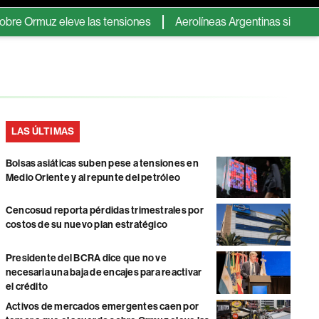
muz eleve las tensiones
Aerolíneas Argentinas sigue en verde 
LAS ÚLTIMAS
Bolsas asiáticas suben pese a tensiones en
Medio Oriente y al repunte del petróleo
Cencosud reporta pérdidas trimestrales por
costos de su nuevo plan estratégico
Presidente del BCRA dice que no ve
necesaria una baja de encajes para reactivar
el crédito
Activos de mercados emergentes caen por