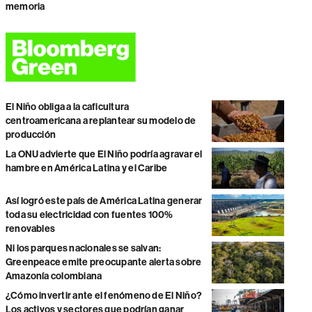
memoria
El Niño obliga a la caficultura
centroamericana a replantear su modelo de
producción
La ONU advierte que El Niño podría agravar el
hambre en América Latina y el Caribe
Así logró este país de América Latina generar
toda su electricidad con fuentes 100%
renovables
Ni los parques nacionales se salvan:
Greenpeace emite preocupante alerta sobre
Amazonía colombiana
¿Cómo invertir ante el fenómeno de El Niño?
Los activos y sectores que podrían ganar