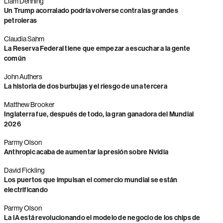
Liam Denning
Un Trump acorralado podría volverse contra las grandes
petroleras
Claudia Sahm
La Reserva Federal tiene que empezar a escuchar a la gente
común
John Authers
La historia de dos burbujas y el riesgo de una tercera
Matthew Brooker
Inglaterra fue, después de todo, la gran ganadora del Mundial
2026
Parmy Olson
Anthropic acaba de aumentar la presión sobre Nvidia
David Fickling
Los puertos que impulsan el comercio mundial se están
electrificando
Parmy Olson
La IA está revolucionando el modelo de negocio de los chips de