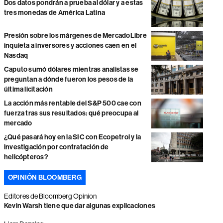
Dos datos pondrán a prueba al dólar y a estas
tres monedas de América Latina
Presión sobre los márgenes de MercadoLibre
inquieta a inversores y acciones caen en el
Nasdaq
Caputo sumó dólares mientras analistas se
preguntan a dónde fueron los pesos de la
última licitación
La acción más rentable del S&P 500 cae con
fuerza tras sus resultados: qué preocupa al
mercado
¿Qué pasará hoy en la SIC con Ecopetrol y la
investigación por contratación de
helicópteros?
OPINIÓN BLOOMBERG
Editores de Bloomberg Opinion
Kevin Warsh tiene que dar algunas explicaciones