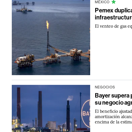
MÉXICO
Pemex duplica
infraestructu
El venteo de gas eq
NEGOCIOS
Bayer supera p
su negocio ag
El beneficio ajusta
amortización alcan
encima de la estim