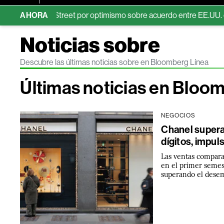
 Wall Street por optimismo sobre acuerdo entre EE.UU. e Irán
AHORA
P
Noticias sobre
Descubre las últimas noticias sobre en Bloomberg Línea
Últimas noticias en Bloo
NEGOCIOS
Chanel supera 
dígitos, impul
Las ventas compar
en el primer semes
superando el dese