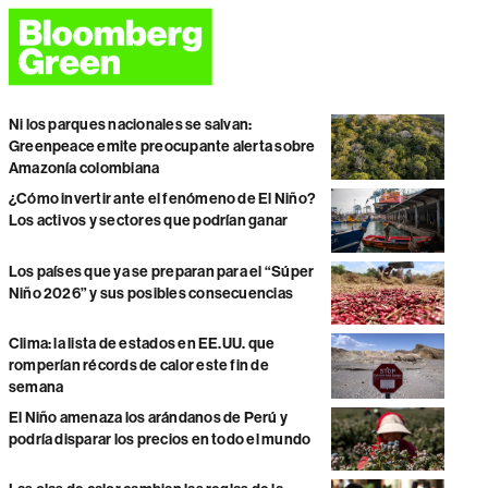
Ni los parques nacionales se salvan:
Greenpeace emite preocupante alerta sobre
Amazonía colombiana
¿Cómo invertir ante el fenómeno de El Niño?
Los activos y sectores que podrían ganar
Los países que ya se preparan para el “Súper
Niño 2026” y sus posibles consecuencias
Clima: la lista de estados en EE.UU. que
romperían récords de calor este fin de
semana
El Niño amenaza los arándanos de Perú y
podría disparar los precios en todo el mundo