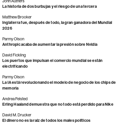
John Authers
La historia de dos burbujas y el riesgo de una tercera
Matthew Brooker
Inglaterra fue, después de todo, la gran ganadora del Mundial
2026
Parmy Olson
Anthropic acaba de aumentar la presión sobre Nvidia
David Fickling
Los puertos que impulsan el comercio mundial se están
electrificando
Parmy Olson
La IA está revolucionando el modelo de negocio de los chips de
memoria
Andrea Felsted
Erling Haaland demuestra que no todo está perdido para Nike
David M. Drucker
El dinero no es la raíz de todos los males políticos