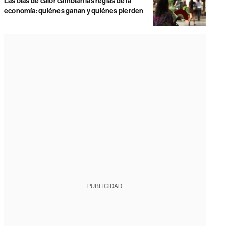
Las olas de calor cambian las reglas de la
economía: quiénes ganan y quiénes pierden
PUBLICIDAD