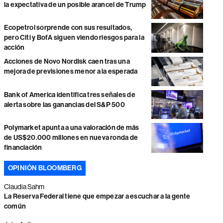
la expectativa de un posible arancel de Trump
Ecopetrol sorprende con sus resultados,
pero Citi y BofA siguen viendo riesgos para la
acción
Acciones de Novo Nordisk caen tras una
mejora de previsiones menor a la esperada
Bank of America identifica tres señales de
alerta sobre las ganancias del S&P 500
Polymarket apunta a una valoración de más
de US$20.000 millones en nueva ronda de
financiación
OPINIÓN BLOOMBERG
Claudia Sahm
La Reserva Federal tiene que empezar a escuchar a la gente
común