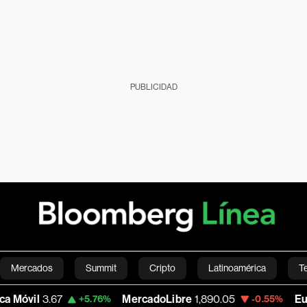
PUBLICIDAD
Mercados
Summit
Cripto
Latinoamérica
T
67
MercadoLibre
1,890.05
Euro/Dólar
1
+5.76%
-0.55%
Green
Economía
Estilo de vida
Mundo
Videos