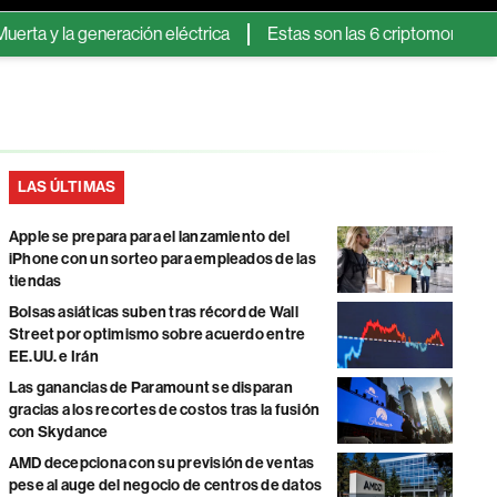
eneración eléctrica
Estas son las 6 criptomonedas que dejará
LAS ÚLTIMAS
Apple se prepara para el lanzamiento del
iPhone con un sorteo para empleados de las
tiendas
Bolsas asiáticas suben tras récord de Wall
Street por optimismo sobre acuerdo entre
EE.UU. e Irán
Las ganancias de Paramount se disparan
gracias a los recortes de costos tras la fusión
con Skydance
AMD decepciona con su previsión de ventas
pese al auge del negocio de centros de datos