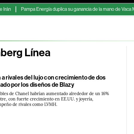
ampa Energía duplica su ganancia de la mano de Vaca Muerta y la g
mberg Línea
a rivales del lujo con crecimiento de dos
sado por los diseños de Blazy
ables de Chanel habrían aumentado alrededor de un 16%
tre, con fuerte crecimiento en EE.UU. y joyería,
mpeño de rivales como LVMH.