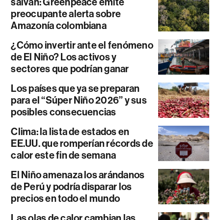
salvan: Greenpeace emite
preocupante alerta sobre
Amazonía colombiana
¿Cómo invertir ante el fenómeno
de El Niño? Los activos y
sectores que podrían ganar
Los países que ya se preparan
para el “Súper Niño 2026” y sus
posibles consecuencias
Clima: la lista de estados en
EE.UU. que romperían récords de
calor este fin de semana
El Niño amenaza los arándanos
de Perú y podría disparar los
precios en todo el mundo
Las olas de calor cambian las