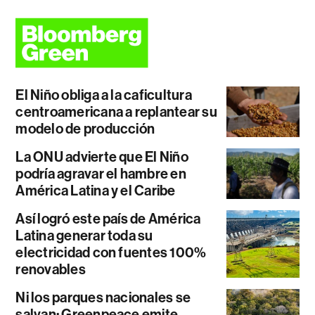
El Niño obliga a la caficultura
centroamericana a replantear su
modelo de producción
La ONU advierte que El Niño
podría agravar el hambre en
América Latina y el Caribe
Así logró este país de América
Latina generar toda su
electricidad con fuentes 100%
renovables
Ni los parques nacionales se
salvan: Greenpeace emite