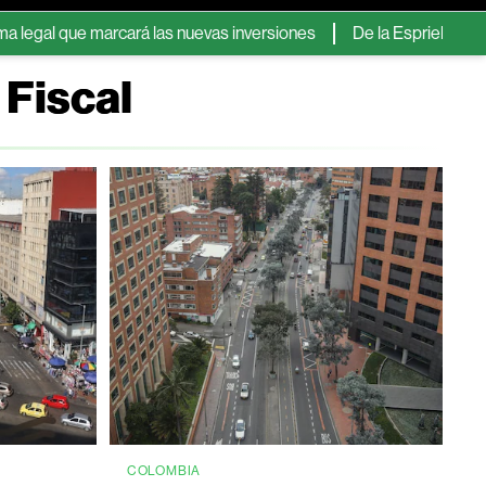
 marcará las nuevas inversiones
De la Espriella recibe un pa
 Fiscal
COLOMBIA