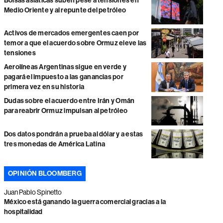
Bolsas asiáticas suben pese a tensiones en
Medio Oriente y al repunte del petróleo
Activos de mercados emergentes caen por
temor a que el acuerdo sobre Ormuz eleve las
tensiones
Aerolíneas Argentinas sigue en verde y
pagará el impuesto a las ganancias por
primera vez en su historia
Dudas sobre el acuerdo entre Irán y Omán
para reabrir Ormuz impulsan al petróleo
Dos datos pondrán a prueba al dólar y a estas
tres monedas de América Latina
OPINIÓN BLOOMBERG
Juan Pablo Spinetto
México está ganando la guerra comercial gracias a la
hospitalidad