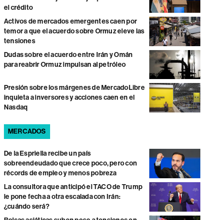
el crédito
Activos de mercados emergentes caen por
temor a que el acuerdo sobre Ormuz eleve las
tensiones
Dudas sobre el acuerdo entre Irán y Omán
para reabrir Ormuz impulsan al petróleo
Presión sobre los márgenes de MercadoLibre
inquieta a inversores y acciones caen en el
Nasdaq
MERCADOS
De la Espriella recibe un país
sobreendeudado que crece poco, pero con
récords de empleo y menos pobreza
La consultora que anticipó el TACO de Trump
le pone fecha a otra escalada con Irán:
¿cuándo será?