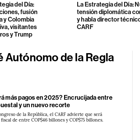
tegia del Día:
La Estrategia del Día: 
ciones, fusión
tensión diplomática c
a y Colombia
y habla director técnic
va, visitantes
CARF
eros y Trump
é Autónomo de la Regla
rá más pagos en 2025? Encrucijada entre
uestal y un nuevo recorte
ongreso de la República, el CARF advierte que será
 fiscal de entre COP$46 billones y COP$75 billones.