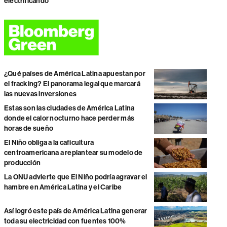
electrificando
¿Qué países de América Latina apuestan por
el fracking? El panorama legal que marcará
las nuevas inversiones
Estas son las ciudades de América Latina
donde el calor nocturno hace perder más
horas de sueño
El Niño obliga a la caficultura
centroamericana a replantear su modelo de
producción
La ONU advierte que El Niño podría agravar el
hambre en América Latina y el Caribe
Así logró este país de América Latina generar
toda su electricidad con fuentes 100%