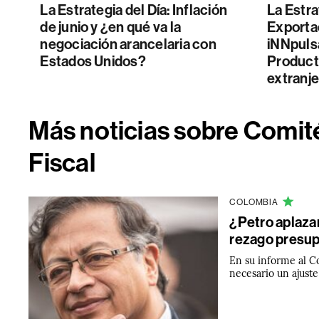
La Estrategia del Día: Inflación
La Estra
de junio y ¿en qué va la
Exporta
negociación arancelaria con
iNNpuls
Estados Unidos?
Producti
extranj
Más noticias sobre Comit
Fiscal
COLOMBIA
¿Petro aplaza
rezago presup
En su informe al C
necesario un ajuste