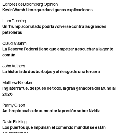
Editores de Bloomberg Opinion
Kevin Warsh tiene que dar algunas explicaciones
Liam Denning
Un Trump acorralado podría volverse contra las grandes
petroleras
Claudia Sahm
La Reserva Federal tiene que empezar a escuchar a la gente
común
John Authers
La historia de dos burbujas y el riesgo de una tercera
Matthew Brooker
Inglaterra fue, después de todo, la gran ganadora del Mundial
2026
Parmy Olson
Anthropic acaba de aumentar la presión sobre Nvidia
David Fickling
Los puertos que impulsan el comercio mundial se están