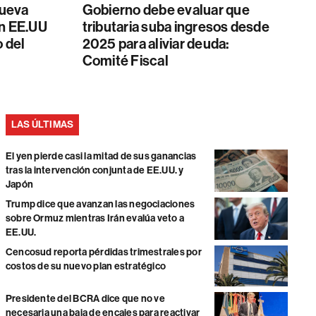
Nueva
Gobierno debe evaluar que
on EE.UU
tributaria suba ingresos desde
o del
2025 para aliviar deuda:
Comité Fiscal
LAS ÚLTIMAS
El yen pierde casi la mitad de sus ganancias
tras la intervención conjunta de EE.UU. y
Japón
Trump dice que avanzan las negociaciones
sobre Ormuz mientras Irán evalúa veto a
EE.UU.
Cencosud reporta pérdidas trimestrales por
costos de su nuevo plan estratégico
Presidente del BCRA dice que no ve
necesaria una baja de encajes para reactivar