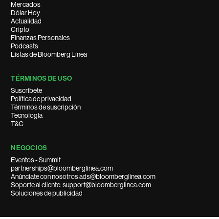
Mercados
Dólar Hoy
Actualidad
Cripto
Finanzas Personales
Podcasts
Listas de Bloomberg Línea
TÉRMINOS DE USO
Suscríbete
Política de privacidad
Términos de suscripción
Tecnología
T&C
NEGOCIOS
Eventos - Summit
partnerships@bloomberglinea.com
Anúnciate con nosotros ads@bloomberglinea.com
Soporte al cliente: support@bloomberglinea.com
Soluciones de publicidad