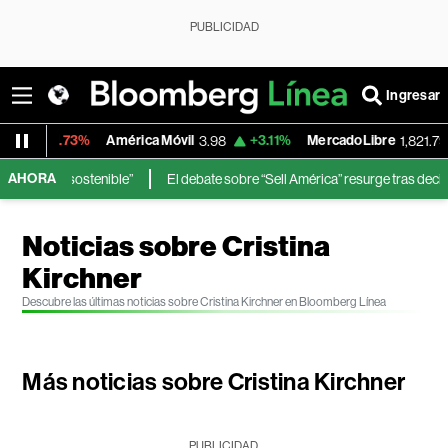
PUBLICIDAD
Ingresar
América Móvil
+3.11%
MercadoLibre
-0.14%
3.98
1,821.795
AHORA
enible”
El debate sobre “Sell América” resurge tras decisiones de Wash
Noticias sobre Cristina
Kirchner
Descubre las últimas noticias sobre Cristina Kirchner en Bloomberg Línea
Más noticias sobre Cristina Kirchner
PUBLICIDAD