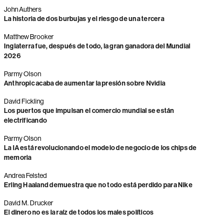
John Authers
La historia de dos burbujas y el riesgo de una tercera
Matthew Brooker
Inglaterra fue, después de todo, la gran ganadora del Mundial
2026
Parmy Olson
Anthropic acaba de aumentar la presión sobre Nvidia
David Fickling
Los puertos que impulsan el comercio mundial se están
electrificando
Parmy Olson
La IA está revolucionando el modelo de negocio de los chips de
memoria
Andrea Felsted
Erling Haaland demuestra que no todo está perdido para Nike
David M. Drucker
El dinero no es la raíz de todos los males políticos