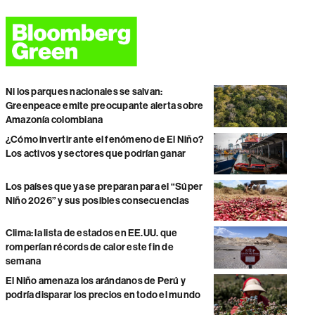
Ni los parques nacionales se salvan:
Greenpeace emite preocupante alerta sobre
Amazonía colombiana
¿Cómo invertir ante el fenómeno de El Niño?
Los activos y sectores que podrían ganar
Los países que ya se preparan para el “Súper
Niño 2026” y sus posibles consecuencias
Clima: la lista de estados en EE.UU. que
romperían récords de calor este fin de
semana
El Niño amenaza los arándanos de Perú y
podría disparar los precios en todo el mundo