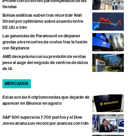
iPhone con un sorteo para empleados de las
tiendas
Bolsas asiáticas suben tras récord de Wall
Street por optimismo sobre acuerdo entre
EE.UU. e Irán
Las ganancias de Paramount se disparan
gracias a los recortes de costos tras la fusión
con Skydance
AMD decepciona con su previsión de ventas
pese al auge del negocio de centros de datos
de IA
MERCADOS
Estas son las 6 criptomonedas que dejarán de
aparecer en Binance en agosto
S&P 500 supera los 7.700 puntos y el Dow
Jones alcanza un récord por avances con Irán