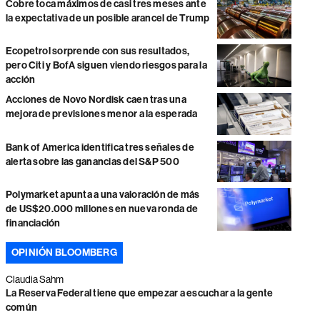
Cobre toca máximos de casi tres meses ante
la expectativa de un posible arancel de Trump
Ecopetrol sorprende con sus resultados,
pero Citi y BofA siguen viendo riesgos para la
acción
Acciones de Novo Nordisk caen tras una
mejora de previsiones menor a la esperada
Bank of America identifica tres señales de
alerta sobre las ganancias del S&P 500
Polymarket apunta a una valoración de más
de US$20.000 millones en nueva ronda de
financiación
OPINIÓN BLOOMBERG
Claudia Sahm
La Reserva Federal tiene que empezar a escuchar a la gente
común