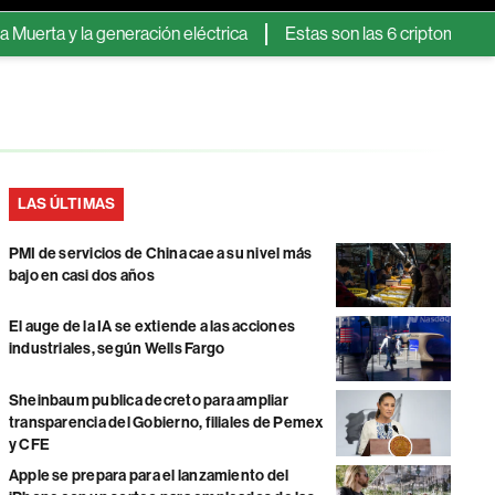
 y la generación eléctrica
Estas son las 6 criptomonedas que
LAS ÚLTIMAS
PMI de servicios de China cae a su nivel más
bajo en casi dos años
El auge de la IA se extiende a las acciones
industriales, según Wells Fargo
Sheinbaum publica decreto para ampliar
transparencia del Gobierno, filiales de Pemex
y CFE
Apple se prepara para el lanzamiento del