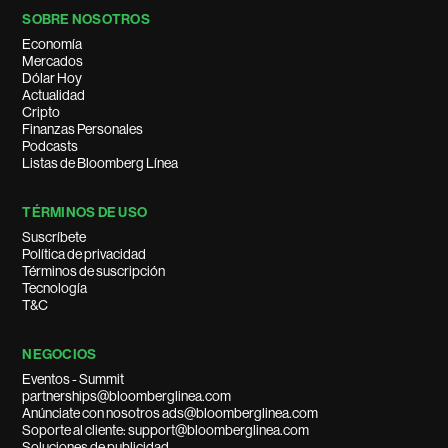
SOBRE NOSOTROS
Economía
Mercados
Dólar Hoy
Actualidad
Cripto
Finanzas Personales
Podcasts
Listas de Bloomberg Línea
TÉRMINOS DE USO
Suscríbete
Política de privacidad
Términos de suscripción
Tecnología
T&C
NEGOCIOS
Eventos - Summit
partnerships@bloomberglinea.com
Anúnciate con nosotros ads@bloomberglinea.com
Soporte al cliente: support@bloomberglinea.com
Soluciones de publicidad