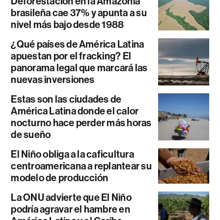
Deforestación en la Amazonía
brasileña cae 37% y apunta a su
nivel más bajo desde 1988
¿Qué países de América Latina
apuestan por el fracking? El
panorama legal que marcará las
nuevas inversiones
Estas son las ciudades de
América Latina donde el calor
nocturno hace perder más horas
de sueño
El Niño obliga a la caficultura
centroamericana a replantear su
modelo de producción
La ONU advierte que El Niño
podría agravar el hambre en