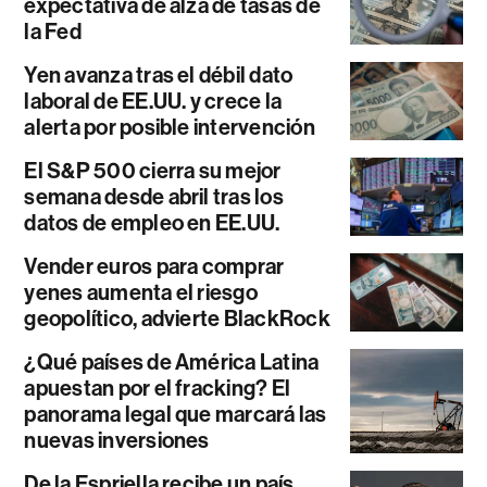
expectativa de alza de tasas de
la Fed
Yen avanza tras el débil dato
laboral de EE.UU. y crece la
alerta por posible intervención
El S&P 500 cierra su mejor
semana desde abril tras los
datos de empleo en EE.UU.
Vender euros para comprar
yenes aumenta el riesgo
geopolítico, advierte BlackRock
¿Qué países de América Latina
apuestan por el fracking? El
panorama legal que marcará las
nuevas inversiones
De la Espriella recibe un país