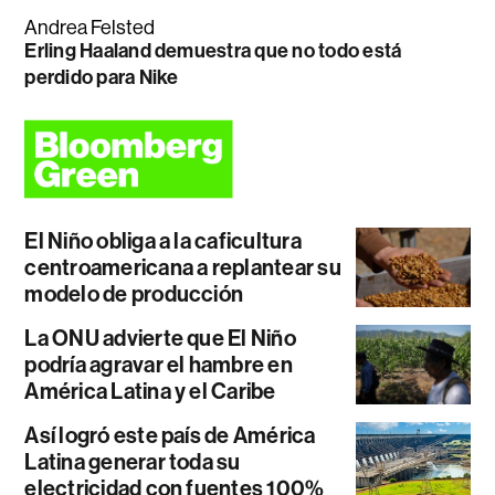
Andrea Felsted
Erling Haaland demuestra que no todo está
perdido para Nike
El Niño obliga a la caficultura
centroamericana a replantear su
modelo de producción
La ONU advierte que El Niño
podría agravar el hambre en
América Latina y el Caribe
Así logró este país de América
Latina generar toda su
electricidad con fuentes 100%