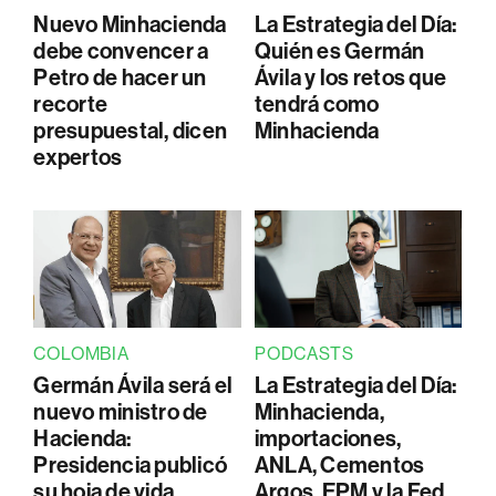
Nuevo Minhacienda
La Estrategia del Día:
debe convencer a
Quién es Germán
Petro de hacer un
Ávila y los retos que
recorte
tendrá como
presupuestal, dicen
Minhacienda
expertos
COLOMBIA
PODCASTS
Germán Ávila será el
La Estrategia del Día:
nuevo ministro de
Minhacienda,
Hacienda:
importaciones,
Presidencia publicó
ANLA, Cementos
su hoja de vida
Argos, EPM y la Fed