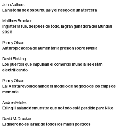
John Authers
La historia de dos burbujas y el riesgo de una tercera
Matthew Brooker
Inglaterra fue, después de todo, la gran ganadora del Mundial
2026
Parmy Olson
Anthropic acaba de aumentar la presión sobre Nvidia
David Fickling
Los puertos que impulsan el comercio mundial se están
electrificando
Parmy Olson
La IA está revolucionando el modelo de negocio de los chips de
memoria
Andrea Felsted
Erling Haaland demuestra que no todo está perdido para Nike
David M. Drucker
El dinero no es la raíz de todos los males políticos