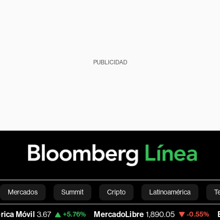
PUBLICIDAD
Mercados
Summit
Cripto
Latinoamérica
T
vil
3.67
MercadoLibre
1,890.05
Euro/D
+5.76%
-0.55%
Green
Economía
Estilo de vida
Mundo
Videos