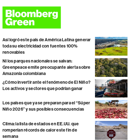
Así logró este país de América Latina generar
toda su electricidad con fuentes 100%
renovables
Ni los parques nacionales se salvan:
Greenpeace emite preocupante alerta sobre
Amazonía colombiana
¿Cómo invertir ante el fenómeno de El Niño?
Los activos y sectores que podrían ganar
Los países que ya se preparan para el “Súper
Niño 2026” y sus posibles consecuencias
Clima: la lista de estados en EE.UU. que
romperían récords de calor este fin de
semana