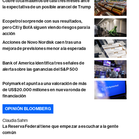
Cobre toca máximos de casi tres meses ante
la expectativa de un posible arancel de Trump
Ecopetrol sorprende con sus resultados,
pero Citi y BofA siguen viendo riesgos para la
acción
Acciones de Novo Nordisk caen tras una
mejora de previsiones menor a la esperada
Bank of America identifica tres señales de
alerta sobre las ganancias del S&P 500
Polymarket apunta a una valoración de más
de US$20.000 millones en nueva ronda de
financiación
OPINIÓN BLOOMBERG
Claudia Sahm
La Reserva Federal tiene que empezar a escuchar a la gente
común