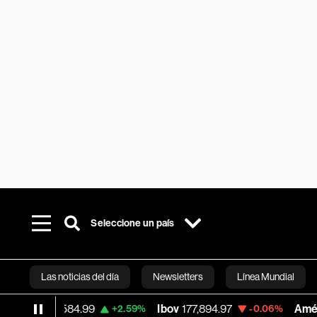
Seleccione un país
Las noticias del día
Newsletters
Línea Mundial
aq
26,584.99
Ibov
177,894.97
América Mó
+2.59%
-0.06%
Bloomberg 