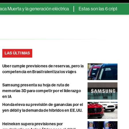
ta y la generación eléctrica
Estas son las 6 criptomonedas q
LAS ÚLTIMAS
Uber cumple previsiones de reservas, pero la
competencia en Brasil ralentiza los viajes
Samsung presenta su hoja de ruta de
memorias 3D para competir por el liderazgo
en IA
Honda eleva su previsión de ganancias por el
yen débil y la demanda de híbridos en EE.UU.
Heineken supera previsiones por