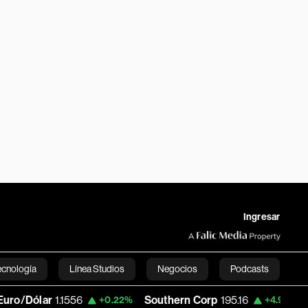
Ingresar
ecnología
Línea Studios
Negocios
Podcasts
ólar
1.1556
Southern Corp
195.16
Copa 
+0.22%
+4.98%
English