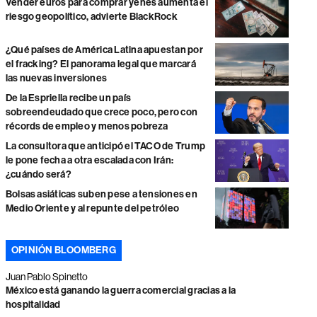
Vender euros para comprar yenes aumenta el
riesgo geopolítico, advierte BlackRock
¿Qué países de América Latina apuestan por
el fracking? El panorama legal que marcará
las nuevas inversiones
De la Espriella recibe un país
sobreendeudado que crece poco, pero con
récords de empleo y menos pobreza
La consultora que anticipó el TACO de Trump
le pone fecha a otra escalada con Irán:
¿cuándo será?
Bolsas asiáticas suben pese a tensiones en
Medio Oriente y al repunte del petróleo
OPINIÓN BLOOMBERG
Juan Pablo Spinetto
México está ganando la guerra comercial gracias a la
hospitalidad