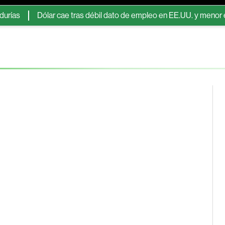
Dólar cae tras débil dato de empleo en EE.UU. y menor expectat