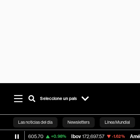
Seleccione un país
Las noticias del día
Newsletters
Línea Mundial
aq
26,605.70
Ibov
172,697.57
América Mó
+0.98%
-1.62%
Bloomberg 