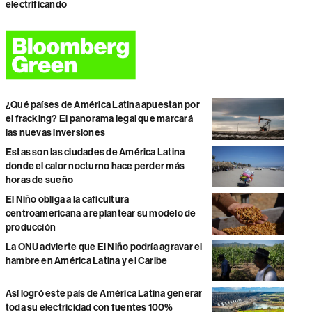
electrificando
¿Qué países de América Latina apuestan por
el fracking? El panorama legal que marcará
las nuevas inversiones
Estas son las ciudades de América Latina
donde el calor nocturno hace perder más
horas de sueño
El Niño obliga a la caficultura
centroamericana a replantear su modelo de
producción
La ONU advierte que El Niño podría agravar el
hambre en América Latina y el Caribe
Así logró este país de América Latina generar
toda su electricidad con fuentes 100%