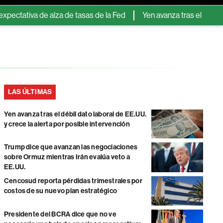
iva de alza de tasas de la Fed
Yen avanza tras el débil dato la
LAS ÚLTIMAS
Yen avanza tras el débil dato laboral de EE.UU.
y crece la alerta por posible intervención
Trump dice que avanzan las negociaciones
sobre Ormuz mientras Irán evalúa veto a
EE.UU.
Cencosud reporta pérdidas trimestrales por
costos de su nuevo plan estratégico
Presidente del BCRA dice que no ve