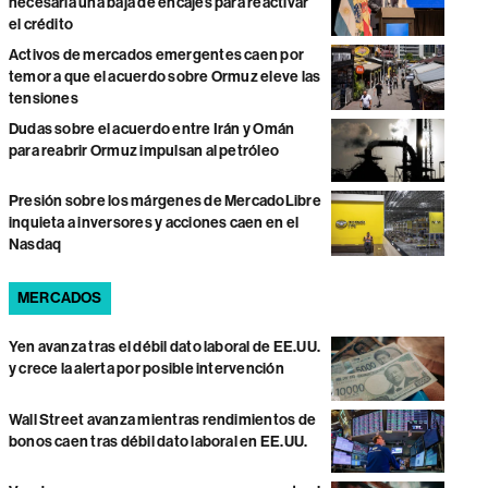
necesaria una baja de encajes para reactivar
el crédito
Activos de mercados emergentes caen por
temor a que el acuerdo sobre Ormuz eleve las
tensiones
Dudas sobre el acuerdo entre Irán y Omán
para reabrir Ormuz impulsan al petróleo
Presión sobre los márgenes de MercadoLibre
inquieta a inversores y acciones caen en el
Nasdaq
MERCADOS
Yen avanza tras el débil dato laboral de EE.UU.
y crece la alerta por posible intervención
Wall Street avanza mientras rendimientos de
bonos caen tras débil dato laboral en EE.UU.