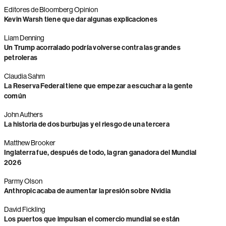
Editores de Bloomberg Opinion
Kevin Warsh tiene que dar algunas explicaciones
Liam Denning
Un Trump acorralado podría volverse contra las grandes
petroleras
Claudia Sahm
La Reserva Federal tiene que empezar a escuchar a la gente
común
John Authers
La historia de dos burbujas y el riesgo de una tercera
Matthew Brooker
Inglaterra fue, después de todo, la gran ganadora del Mundial
2026
Parmy Olson
Anthropic acaba de aumentar la presión sobre Nvidia
David Fickling
Los puertos que impulsan el comercio mundial se están