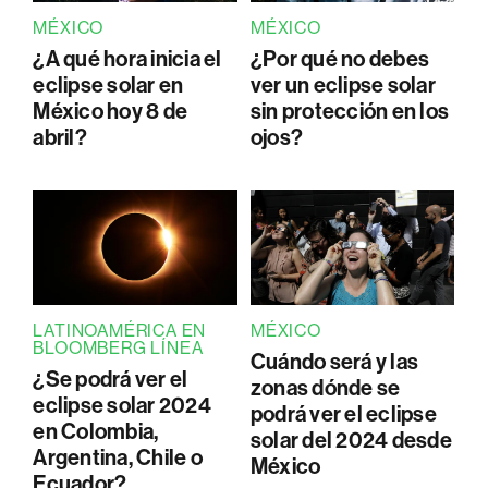
MÉXICO
MÉXICO
¿A qué hora inicia el
¿Por qué no debes
eclipse solar en
ver un eclipse solar
México hoy 8 de
sin protección en los
abril?
ojos?
LATINOAMÉRICA EN
MÉXICO
BLOOMBERG LÍNEA
Cuándo será y las
¿Se podrá ver el
zonas dónde se
eclipse solar 2024
podrá ver el eclipse
en Colombia,
solar del 2024 desde
Argentina, Chile o
México
Ecuador?