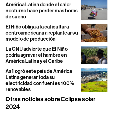
América Latina donde el calor
nocturno hace perder más horas
de sueño
El Niño obliga a la caficultura
centroamericana a replantear su
modelo de producción
La ONU advierte que El Niño
podría agravar el hambre en
América Latina y el Caribe
Así logró este país de América
Latina generar toda su
electricidad con fuentes 100%
renovables
Otras noticias sobre Eclipse solar
2024