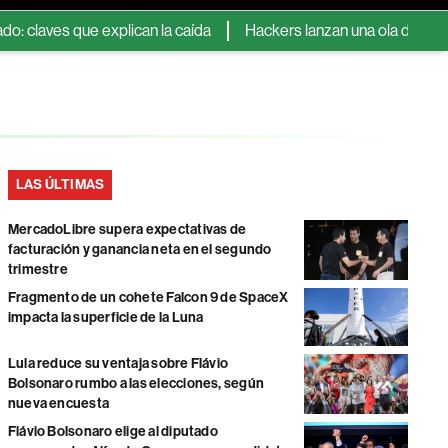
es que explican la caída
Hackers lanzan una ola de ataques co
LAS ÚLTIMAS
MercadoLibre supera expectativas de
facturación y ganancia neta en el segundo
trimestre
Fragmento de un cohete Falcon 9 de SpaceX
impacta la superficie de la Luna
Lula reduce su ventaja sobre Flávio
Bolsonaro rumbo a las elecciones, según
nueva encuesta
Flávio Bolsonaro elige al diputado