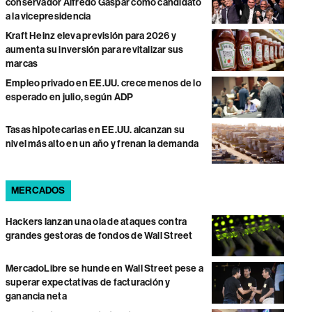
conservador Alfredo Gaspar como candidato
a la vicepresidencia
Kraft Heinz eleva previsión para 2026 y
aumenta su inversión para revitalizar sus
marcas
Empleo privado en EE.UU. crece menos de lo
esperado en julio, según ADP
Tasas hipotecarias en EE.UU. alcanzan su
nivel más alto en un año y frenan la demanda
MERCADOS
Hackers lanzan una ola de ataques contra
grandes gestoras de fondos de Wall Street
MercadoLibre se hunde en Wall Street pese a
superar expectativas de facturación y
ganancia neta