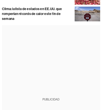
Clima: la lista de estados en EE.UU. que
romperían récords de calor este fin de
semana
PUBLICIDAD