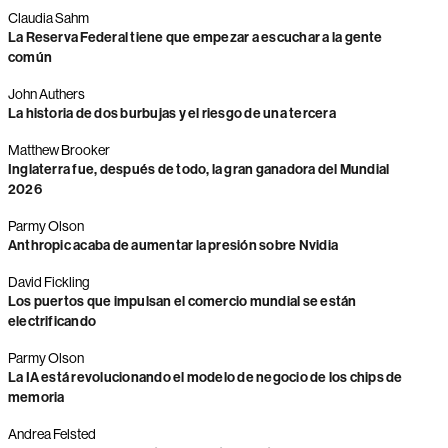
Claudia Sahm
La Reserva Federal tiene que empezar a escuchar a la gente
común
John Authers
La historia de dos burbujas y el riesgo de una tercera
Matthew Brooker
Inglaterra fue, después de todo, la gran ganadora del Mundial
2026
Parmy Olson
Anthropic acaba de aumentar la presión sobre Nvidia
David Fickling
Los puertos que impulsan el comercio mundial se están
electrificando
Parmy Olson
La IA está revolucionando el modelo de negocio de los chips de
memoria
Andrea Felsted