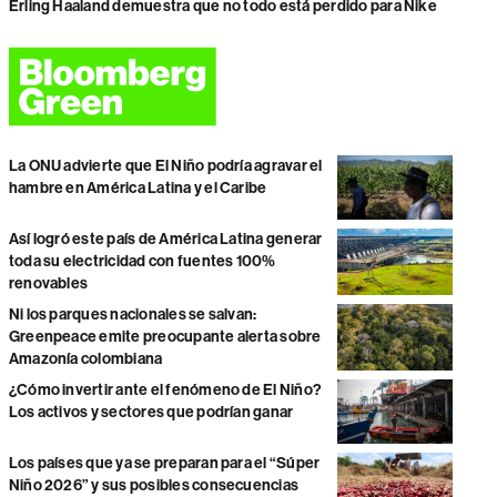
Erling Haaland demuestra que no todo está perdido para Nike
La ONU advierte que El Niño podría agravar el
hambre en América Latina y el Caribe
Así logró este país de América Latina generar
toda su electricidad con fuentes 100%
renovables
Ni los parques nacionales se salvan:
Greenpeace emite preocupante alerta sobre
Amazonía colombiana
¿Cómo invertir ante el fenómeno de El Niño?
Los activos y sectores que podrían ganar
Los países que ya se preparan para el “Súper
Niño 2026” y sus posibles consecuencias