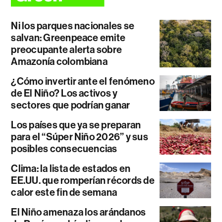
Ni los parques nacionales se
salvan: Greenpeace emite
preocupante alerta sobre
Amazonía colombiana
¿Cómo invertir ante el fenómeno
de El Niño? Los activos y
sectores que podrían ganar
Los países que ya se preparan
para el “Súper Niño 2026” y sus
posibles consecuencias
Clima: la lista de estados en
EE.UU. que romperían récords de
calor este fin de semana
El Niño amenaza los arándanos