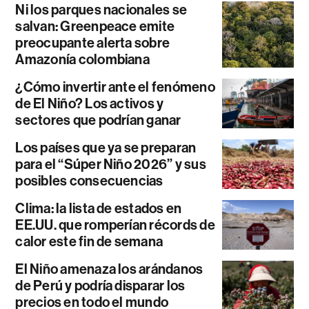
Ni los parques nacionales se
salvan: Greenpeace emite
preocupante alerta sobre
Amazonía colombiana
¿Cómo invertir ante el fenómeno
de El Niño? Los activos y
sectores que podrían ganar
Los países que ya se preparan
para el “Súper Niño 2026” y sus
posibles consecuencias
Clima: la lista de estados en
EE.UU. que romperían récords de
calor este fin de semana
El Niño amenaza los arándanos
de Perú y podría disparar los
precios en todo el mundo