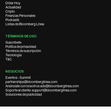
Dólar Hoy
Actualidad
Cripto
Finanzas Personales
Podcasts
Listas de Bloomberg Línea
TÉRMINOS DE USO
Suscríbete
Política de privacidad
Términos de suscripción
Tecnología
T&C
NEGOCIOS
Eventos - Summit
partnerships@bloomberglinea.com
Anúnciate con nosotros ads@bloomberglinea.com
Soporte al cliente: support@bloomberglinea.com
Soluciones de publicidad