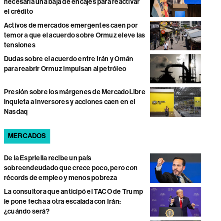
necesaria una baja de encajes para reactivar
el crédito
Activos de mercados emergentes caen por
temor a que el acuerdo sobre Ormuz eleve las
tensiones
Dudas sobre el acuerdo entre Irán y Omán
para reabrir Ormuz impulsan al petróleo
Presión sobre los márgenes de MercadoLibre
inquieta a inversores y acciones caen en el
Nasdaq
MERCADOS
De la Espriella recibe un país
sobreendeudado que crece poco, pero con
récords de empleo y menos pobreza
La consultora que anticipó el TACO de Trump
le pone fecha a otra escalada con Irán:
¿cuándo será?