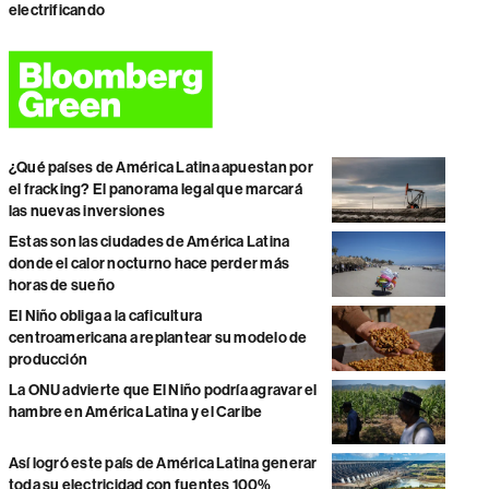
electrificando
¿Qué países de América Latina apuestan por
el fracking? El panorama legal que marcará
las nuevas inversiones
Estas son las ciudades de América Latina
donde el calor nocturno hace perder más
horas de sueño
El Niño obliga a la caficultura
centroamericana a replantear su modelo de
producción
La ONU advierte que El Niño podría agravar el
hambre en América Latina y el Caribe
Así logró este país de América Latina generar
toda su electricidad con fuentes 100%