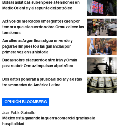
Bolsas asiáticas suben pese a tensiones en
Medio Oriente y al repunte del petróleo
Activos de mercados emergentes caen por
temor a que el acuerdo sobre Ormuz eleve las
tensiones
Aerolíneas Argentinas sigue en verde y
pagará el impuesto a las ganancias por
primera vez en su historia
Dudas sobre el acuerdo entre Irán y Omán
para reabrir Ormuz impulsan al petróleo
Dos datos pondrán a prueba al dólar y a estas
tres monedas de América Latina
OPINIÓN BLOOMBERG
Juan Pablo Spinetto
México está ganando la guerra comercial gracias a la
hospitalidad