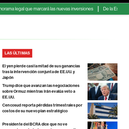
 legal que marcará las nuevas inversiones
De la Espriella rec
LAS ÚLTIMAS
El yen pierde casi la mitad de sus ganancias
tras la intervención conjunta de EE.UU. y
Japón
Trump dice que avanzan las negociaciones
sobre Ormuz mientras Irán evalúa veto a
EE.UU.
Cencosud reporta pérdidas trimestrales por
costos de su nuevo plan estratégico
Presidente del BCRA dice que no ve