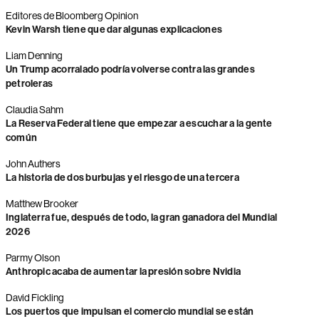
Editores de Bloomberg Opinion
Kevin Warsh tiene que dar algunas explicaciones
Liam Denning
Un Trump acorralado podría volverse contra las grandes
petroleras
Claudia Sahm
La Reserva Federal tiene que empezar a escuchar a la gente
común
John Authers
La historia de dos burbujas y el riesgo de una tercera
Matthew Brooker
Inglaterra fue, después de todo, la gran ganadora del Mundial
2026
Parmy Olson
Anthropic acaba de aumentar la presión sobre Nvidia
David Fickling
Los puertos que impulsan el comercio mundial se están