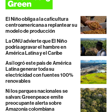
El Niño obliga a la caficultura
centroamericana a replantear su
modelo de producción
La ONU advierte que El Niño
podría agravar el hambre en
América Latina y el Caribe
Así logró este país de América
Latina generar toda su
electricidad con fuentes 100%
renovables
Ni los parques nacionales se
salvan: Greenpeace emite
preocupante alerta sobre
Amazonía colombiana