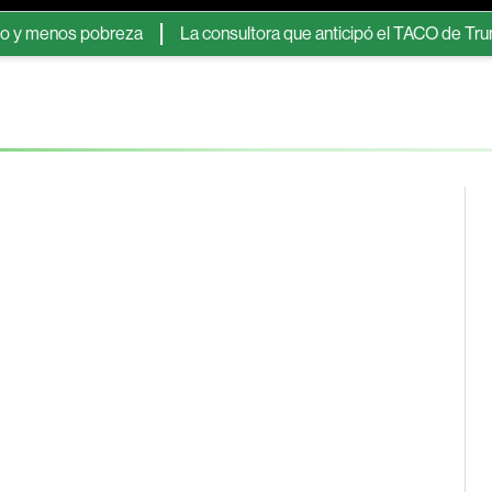
enos pobreza
La consultora que anticipó el TACO de Trump le p