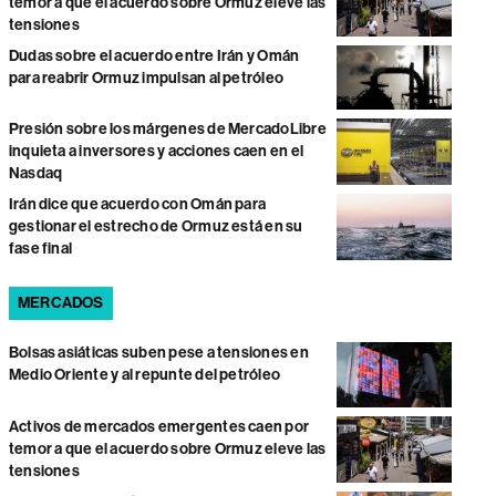
temor a que el acuerdo sobre Ormuz eleve las
tensiones
Dudas sobre el acuerdo entre Irán y Omán
para reabrir Ormuz impulsan al petróleo
Presión sobre los márgenes de MercadoLibre
inquieta a inversores y acciones caen en el
Nasdaq
Irán dice que acuerdo con Omán para
gestionar el estrecho de Ormuz está en su
fase final
MERCADOS
Bolsas asiáticas suben pese a tensiones en
Medio Oriente y al repunte del petróleo
Activos de mercados emergentes caen por
temor a que el acuerdo sobre Ormuz eleve las
tensiones