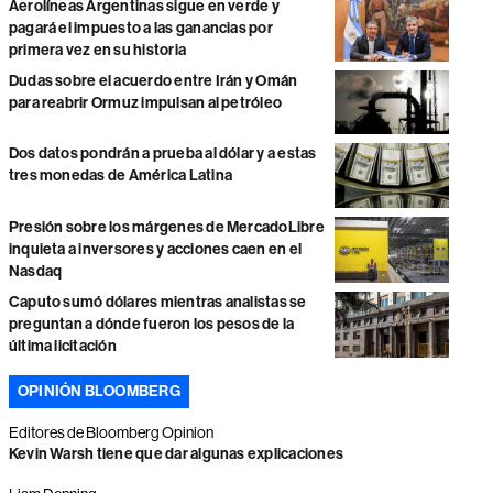
Aerolíneas Argentinas sigue en verde y
pagará el impuesto a las ganancias por
primera vez en su historia
Dudas sobre el acuerdo entre Irán y Omán
para reabrir Ormuz impulsan al petróleo
Dos datos pondrán a prueba al dólar y a estas
tres monedas de América Latina
Presión sobre los márgenes de MercadoLibre
inquieta a inversores y acciones caen en el
Nasdaq
Caputo sumó dólares mientras analistas se
preguntan a dónde fueron los pesos de la
última licitación
OPINIÓN BLOOMBERG
Editores de Bloomberg Opinion
Kevin Warsh tiene que dar algunas explicaciones