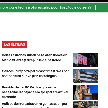
one fecha a otra escalada con Irán: ¿cuándo será?
Bolsas asiát
LAS ÚLTIMAS
Bolsas asiáticas suben pese a tensiones en
Medio Oriente y al repunte del petróleo
Cencosud reporta pérdidas trimestrales por
costos de su nuevo plan estratégico
Presidente del BCRA dice que no ve
necesaria una baja de encajes para reactivar
el crédito
Activos de mercados emergentes caen por