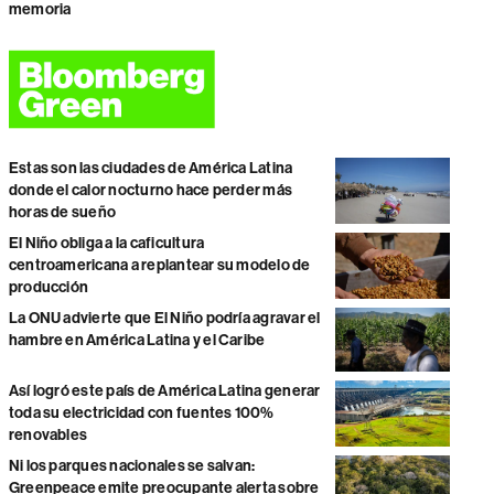
memoria
Estas son las ciudades de América Latina
donde el calor nocturno hace perder más
horas de sueño
El Niño obliga a la caficultura
centroamericana a replantear su modelo de
producción
La ONU advierte que El Niño podría agravar el
hambre en América Latina y el Caribe
Así logró este país de América Latina generar
toda su electricidad con fuentes 100%
renovables
Ni los parques nacionales se salvan:
Greenpeace emite preocupante alerta sobre