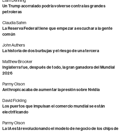
Liam Denning
Un Trump acorralado podría volverse contra las grandes
petroleras
Claudia Sahm
La Reserva Federal tiene que empezar a escuchar a la gente
común
John Authers
La historia de dos burbujas y el riesgo de una tercera
Matthew Brooker
Inglaterra fue, después de todo, la gran ganadora del Mundial
2026
Parmy Olson
Anthropic acaba de aumentar la presión sobre Nvidia
David Fickling
Los puertos que impulsan el comercio mundial se están
electrificando
Parmy Olson
La IA está revolucionando el modelo de negocio de los chips de