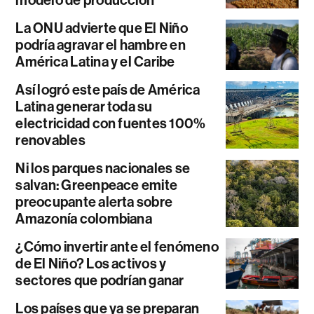
modelo de producción
La ONU advierte que El Niño
podría agravar el hambre en
América Latina y el Caribe
Así logró este país de América
Latina generar toda su
electricidad con fuentes 100%
renovables
Ni los parques nacionales se
salvan: Greenpeace emite
preocupante alerta sobre
Amazonía colombiana
¿Cómo invertir ante el fenómeno
de El Niño? Los activos y
sectores que podrían ganar
Los países que ya se preparan