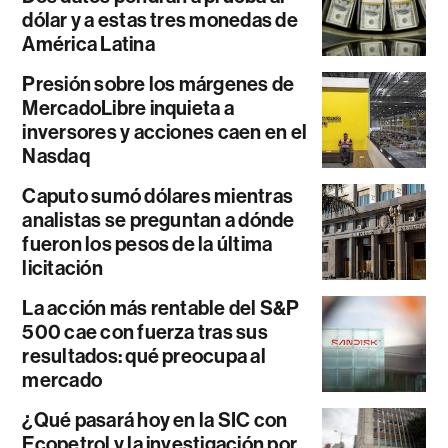
dólar y a estas tres monedas de
América Latina
Presión sobre los márgenes de
MercadoLibre inquieta a
inversores y acciones caen en el
Nasdaq
Caputo sumó dólares mientras
analistas se preguntan a dónde
fueron los pesos de la última
licitación
La acción más rentable del S&P
500 cae con fuerza tras sus
resultados: qué preocupa al
mercado
¿Qué pasará hoy en la SIC con
Ecopetrol y la investigación por