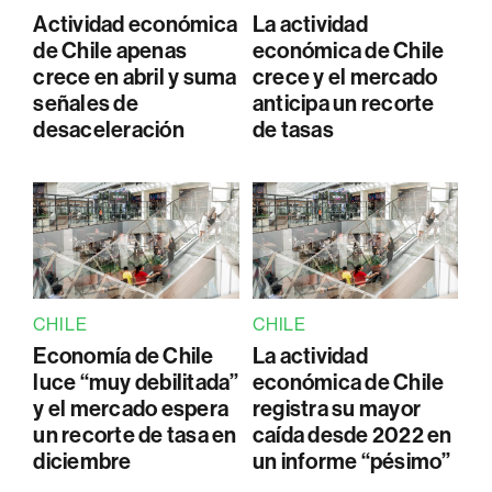
Actividad económica
La actividad
de Chile apenas
económica de Chile
crece en abril y suma
crece y el mercado
señales de
anticipa un recorte
desaceleración
de tasas
CHILE
CHILE
Economía de Chile
La actividad
luce “muy debilitada”
económica de Chile
y el mercado espera
registra su mayor
un recorte de tasa en
caída desde 2022 en
diciembre
un informe “pésimo”