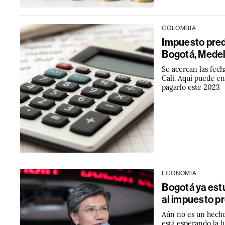
COLOMBIA
Impuesto pred
Bogotá, Medell
Se acercan las fec
Cali. Aquí puede e
pagarlo este 2023
ECONOMÍA
Bogotá ya estu
al impuesto pr
Aún no es un hecho 
está esperando la l