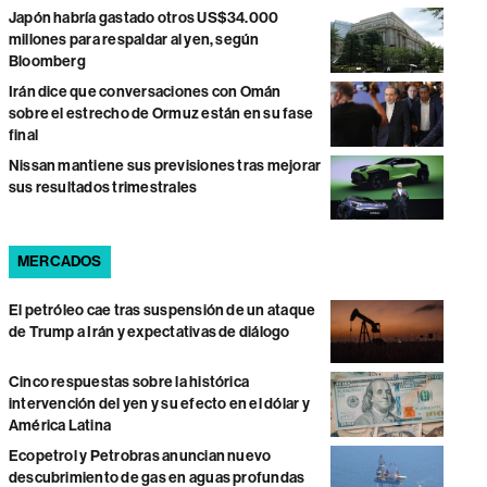
Japón habría gastado otros US$34.000
millones para respaldar al yen, según
Bloomberg
Irán dice que conversaciones con Omán
sobre el estrecho de Ormuz están en su fase
final
Nissan mantiene sus previsiones tras mejorar
sus resultados trimestrales
MERCADOS
El petróleo cae tras suspensión de un ataque
de Trump a Irán y expectativas de diálogo
Cinco respuestas sobre la histórica
intervención del yen y su efecto en el dólar y
América Latina
Ecopetrol y Petrobras anuncian nuevo
descubrimiento de gas en aguas profundas