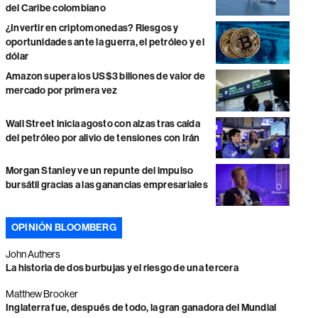
del Caribe colombiano
¿Invertir en criptomonedas? Riesgos y
oportunidades ante la guerra, el petróleo y el
dólar
Amazon supera los US$3 billones de valor de
mercado por primera vez
Wall Street inicia agosto con alzas tras caída
del petróleo por alivio de tensiones con Irán
Morgan Stanley ve un repunte del impulso
bursátil gracias a las ganancias empresariales
OPINIÓN BLOOMBERG
John Authers
La historia de dos burbujas y el riesgo de una tercera
Matthew Brooker
Inglaterra fue, después de todo, la gran ganadora del Mundial