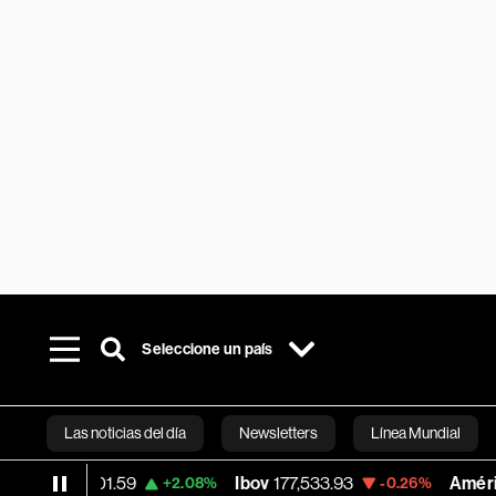
Seleccione un país
Las noticias del día
Newsletters
Línea Mundial
,901.59
Ibov
177,533.93
América Móvil
3
+2.08%
-0.26%
Bloomberg 