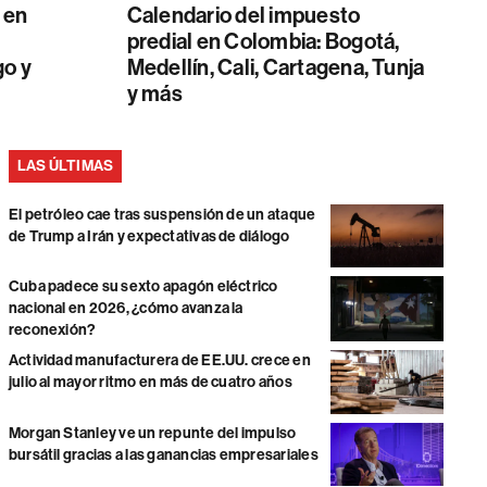
 en
Calendario del impuesto
predial en Colombia: Bogotá,
go y
Medellín, Cali, Cartagena, Tunja
y más
LAS ÚLTIMAS
El petróleo cae tras suspensión de un ataque
de Trump a Irán y expectativas de diálogo
Cuba padece su sexto apagón eléctrico
nacional en 2026, ¿cómo avanza la
reconexión?
Actividad manufacturera de EE.UU. crece en
julio al mayor ritmo en más de cuatro años
Morgan Stanley ve un repunte del impulso
bursátil gracias a las ganancias empresariales