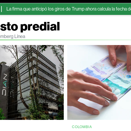
a que anticipó los giros de Trump ahora calcula la fecha de un acu
sto predial
oomberg Línea
COLOMBIA