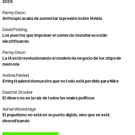
2026
Parmy Olson
Anthropic acaba de aumentar la presión sobre Nvidia
David Fickling
Los puertos que impulsan el comercio mundial se están
electrificando
Parmy Olson
La IA está revolucionando el modelo de negocio de los chips de
memoria
Andrea Felsted
Erling Haaland demuestra que no todo está perdido para Nike
David M. Drucker
El dinero no es la raíz de todos los males políticos
Adrian Wooldridge
El populismo no está en su punto álgido, sino que se está
diversificando