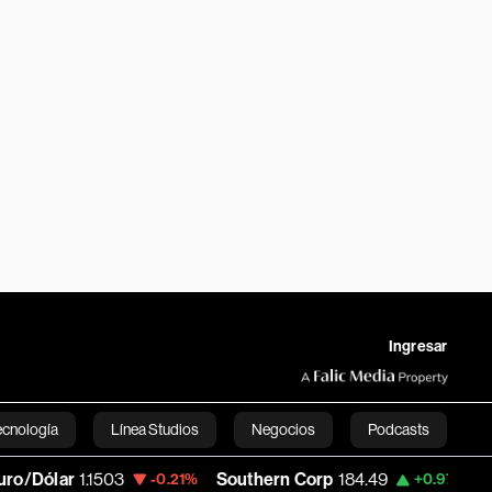
Ingresar
ecnología
Línea Studios
Negocios
Podcasts
1.1503
Southern Corp
184.49
Copa Hold
-0.21%
+0.97%
English