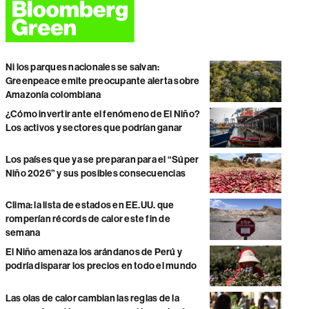
Ni los parques nacionales se salvan:
Greenpeace emite preocupante alerta sobre
Amazonía colombiana
¿Cómo invertir ante el fenómeno de El Niño?
Los activos y sectores que podrían ganar
Los países que ya se preparan para el “Súper
Niño 2026” y sus posibles consecuencias
Clima: la lista de estados en EE.UU. que
romperían récords de calor este fin de
semana
El Niño amenaza los arándanos de Perú y
podría disparar los precios en todo el mundo
Las olas de calor cambian las reglas de la