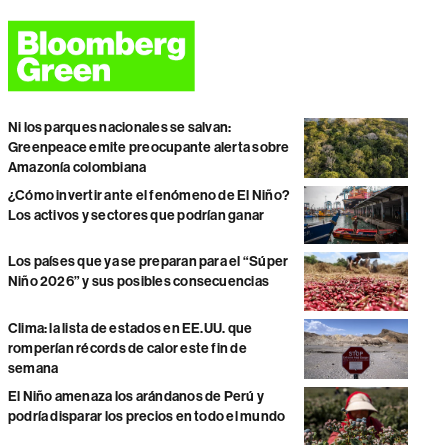
Ni los parques nacionales se salvan:
Greenpeace emite preocupante alerta sobre
Amazonía colombiana
¿Cómo invertir ante el fenómeno de El Niño?
Los activos y sectores que podrían ganar
Los países que ya se preparan para el “Súper
Niño 2026” y sus posibles consecuencias
Clima: la lista de estados en EE.UU. que
romperían récords de calor este fin de
semana
El Niño amenaza los arándanos de Perú y
podría disparar los precios en todo el mundo