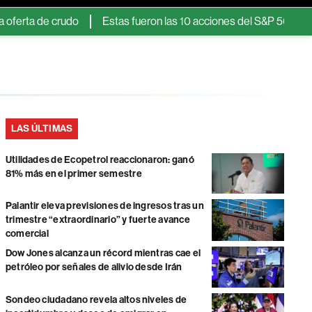
a de crudo
Estas fueron las 10 acciones del S&P 500 que mejor
LAS ÚLTIMAS
Utilidades de Ecopetrol reaccionaron: ganó
81% más en el primer semestre
Palantir eleva previsiones de ingresos tras un
trimestre “extraordinario” y fuerte avance
comercial
Dow Jones alcanza un récord mientras cae el
petróleo por señales de alivio desde Irán
Sondeo ciudadano revela altos niveles de