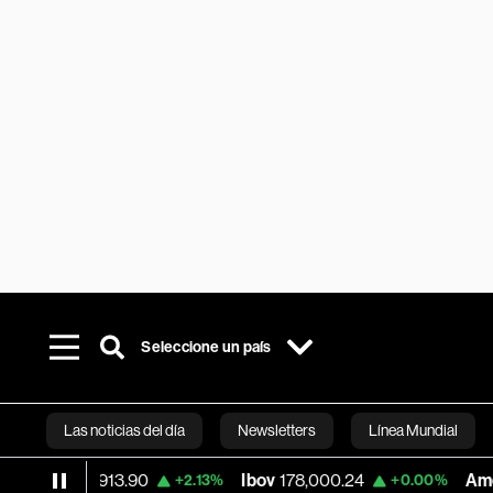
Seleccione un país
Las noticias del día
Newsletters
Línea Mundial
aq
25,913.90
Ibov
178,000.24
América M
+2.13%
+0.00%
Bloomberg 