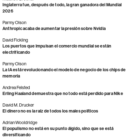
Inglaterra fue, después de todo, la gran ganadora del Mundial
2026
Parmy Olson
Anthropic acaba de aumentar la presión sobre Nvidia
David Fickling
Los puertos que impulsan el comercio mundial se están
electrificando
Parmy Olson
La IA está revolucionando el modelo de negocio de los chips de
memoria
Andrea Felsted
Erling Haaland demuestra que no todo está perdido para Nike
David M. Drucker
El dinero no es la raíz de todos los males políticos
Adrian Wooldridge
El populismo no está en su punto álgido, sino que se está
diversificando