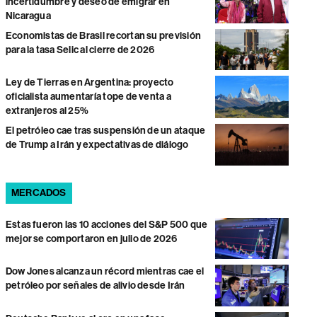
incertidumbre y deseo de emigrar en
Nicaragua
Economistas de Brasil recortan su previsión
para la tasa Selic al cierre de 2026
Ley de Tierras en Argentina: proyecto
oficialista aumentaría tope de venta a
extranjeros al 25%
El petróleo cae tras suspensión de un ataque
de Trump a Irán y expectativas de diálogo
MERCADOS
Estas fueron las 10 acciones del S&P 500 que
mejor se comportaron en julio de 2026
Dow Jones alcanza un récord mientras cae el
petróleo por señales de alivio desde Irán