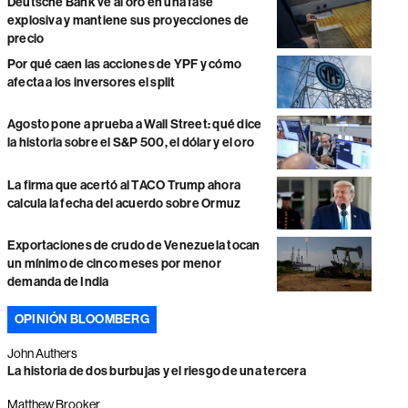
Deutsche Bank ve al oro en una fase
explosiva y mantiene sus proyecciones de
precio
Por qué caen las acciones de YPF y cómo
afecta a los inversores el split
Agosto pone a prueba a Wall Street: qué dice
la historia sobre el S&P 500, el dólar y el oro
La firma que acertó al TACO Trump ahora
calcula la fecha del acuerdo sobre Ormuz
Exportaciones de crudo de Venezuela tocan
un mínimo de cinco meses por menor
demanda de India
OPINIÓN BLOOMBERG
John Authers
La historia de dos burbujas y el riesgo de una tercera
Matthew Brooker