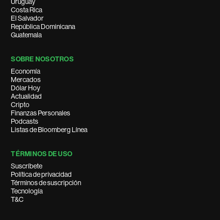
Uruguay
Costa Rica
El Salvador
República Dominicana
Guatemala
SOBRE NOSOTROS
Economía
Mercados
Dólar Hoy
Actualidad
Cripto
Finanzas Personales
Podcasts
Listas de Bloomberg Línea
TÉRMINOS DE USO
Suscríbete
Política de privacidad
Términos de suscripción
Tecnología
T&C