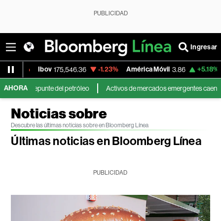
PUBLICIDAD
Ingresar
-1.23%
América Móvil
+5.18%
MercadoLibre
175,546.36
3.86
AHORA
e del petróleo
Activos de mercados emergentes caen por temor a que el 
Noticias sobre
Descubre las últimas noticias sobre en Bloomberg Línea
Últimas noticias en Bloomberg Línea
PUBLICIDAD