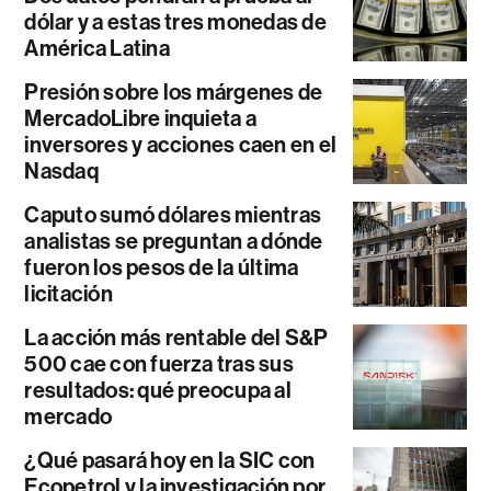
dólar y a estas tres monedas de
América Latina
Presión sobre los márgenes de
MercadoLibre inquieta a
inversores y acciones caen en el
Nasdaq
Caputo sumó dólares mientras
analistas se preguntan a dónde
fueron los pesos de la última
licitación
La acción más rentable del S&P
500 cae con fuerza tras sus
resultados: qué preocupa al
mercado
¿Qué pasará hoy en la SIC con
Ecopetrol y la investigación por