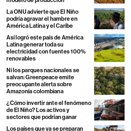
modelo de producción
La ONU advierte que El Niño
podría agravar el hambre en
América Latina y el Caribe
Así logró este país de América
Latina generar toda su
electricidad con fuentes 100%
renovables
Ni los parques nacionales se
salvan: Greenpeace emite
preocupante alerta sobre
Amazonía colombiana
¿Cómo invertir ante el fenómeno
de El Niño? Los activos y
sectores que podrían ganar
Los países que ya se preparan