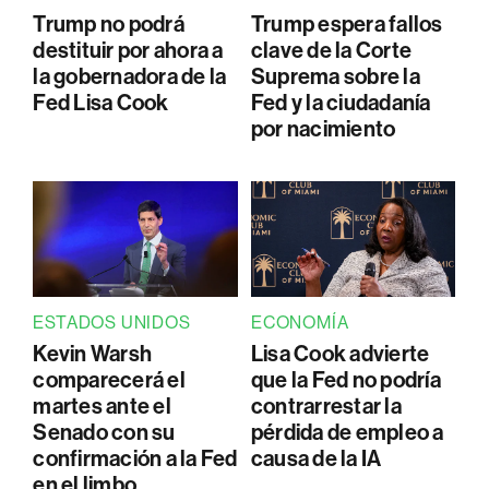
Trump no podrá
Trump espera fallos
destituir por ahora a
clave de la Corte
la gobernadora de la
Suprema sobre la
Fed Lisa Cook
Fed y la ciudadanía
por nacimiento
ESTADOS UNIDOS
ECONOMÍA
Kevin Warsh
Lisa Cook advierte
comparecerá el
que la Fed no podría
martes ante el
contrarrestar la
Senado con su
pérdida de empleo a
confirmación a la Fed
causa de la IA
en el limbo