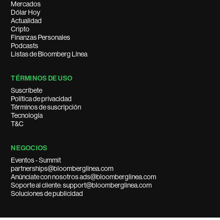
Mercados
Dólar Hoy
Actualidad
Cripto
Finanzas Personales
Podcasts
Listas de Bloomberg Línea
TÉRMINOS DE USO
Suscríbete
Política de privacidad
Términos de suscripción
Tecnología
T&C
NEGOCIOS
Eventos - Summit
partnerships@bloomberglinea.com
Anúnciate con nosotros ads@bloomberglinea.com
Soporte al cliente: support@bloomberglinea.com
Soluciones de publicidad