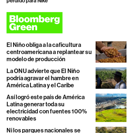
perdido para Nike
El Niño obliga a la caficultura
centroamericana a replantear su
modelo de producción
La ONU advierte que El Niño
podría agravar el hambre en
América Latina y el Caribe
Así logró este país de América
Latina generar toda su
electricidad con fuentes 100%
renovables
Ni los parques nacionales se