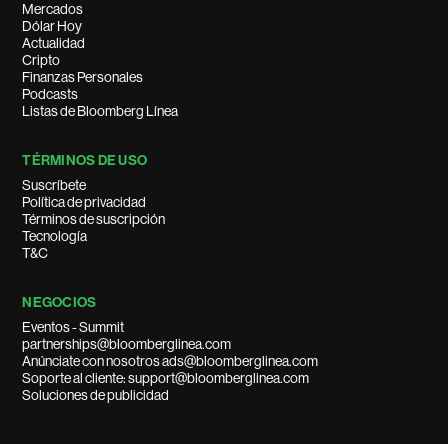
Mercados
Dólar Hoy
Actualidad
Cripto
Finanzas Personales
Podcasts
Listas de Bloomberg Línea
TÉRMINOS DE USO
Suscríbete
Política de privacidad
Términos de suscripción
Tecnología
T&C
NEGOCIOS
Eventos - Summit
partnerships@bloomberglinea.com
Anúnciate con nosotros ads@bloomberglinea.com
Soporte al cliente: support@bloomberglinea.com
Soluciones de publicidad