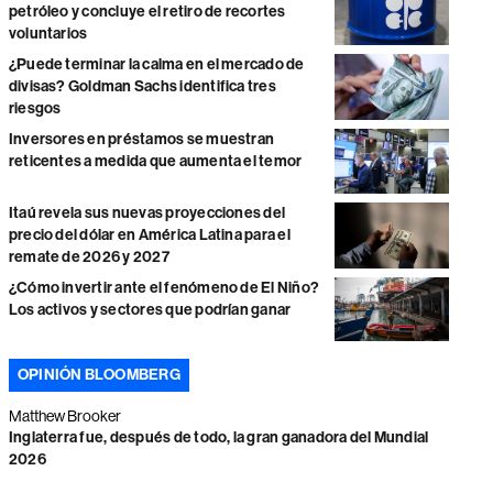
petróleo y concluye el retiro de recortes
voluntarios
¿Puede terminar la calma en el mercado de
divisas? Goldman Sachs identifica tres
riesgos
Inversores en préstamos se muestran
reticentes a medida que aumenta el temor
Itaú revela sus nuevas proyecciones del
precio del dólar en América Latina para el
remate de 2026 y 2027
¿Cómo invertir ante el fenómeno de El Niño?
Los activos y sectores que podrían ganar
OPINIÓN BLOOMBERG
Matthew Brooker
Inglaterra fue, después de todo, la gran ganadora del Mundial
2026