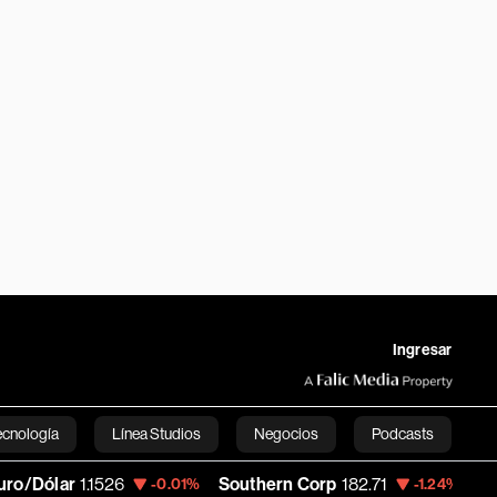
Ingresar
ecnología
Línea Studios
Negocios
Podcasts
1.1526
Southern Corp
182.71
Copa Holdin
-0.01%
-1.24%
English