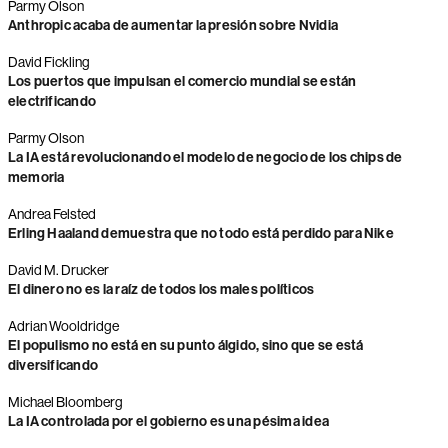
Parmy Olson
Anthropic acaba de aumentar la presión sobre Nvidia
David Fickling
Los puertos que impulsan el comercio mundial se están
electrificando
Parmy Olson
La IA está revolucionando el modelo de negocio de los chips de
memoria
Andrea Felsted
Erling Haaland demuestra que no todo está perdido para Nike
David M. Drucker
El dinero no es la raíz de todos los males políticos
Adrian Wooldridge
El populismo no está en su punto álgido, sino que se está
diversificando
Michael Bloomberg
La IA controlada por el gobierno es una pésima idea