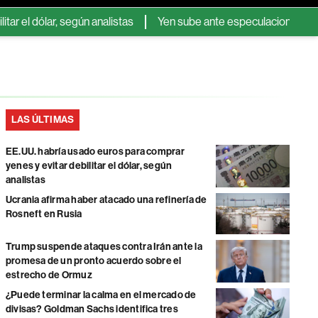
r, según analistas
Yen sube ante especulaciones de una nueva 
LAS ÚLTIMAS
EE.UU. habría usado euros para comprar
yenes y evitar debilitar el dólar, según
analistas
Ucrania afirma haber atacado una refinería de
Rosneft en Rusia
Trump suspende ataques contra Irán ante la
promesa de un pronto acuerdo sobre el
estrecho de Ormuz
¿Puede terminar la calma en el mercado de
divisas? Goldman Sachs identifica tres