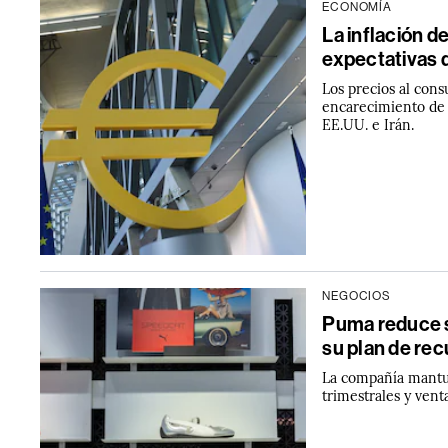
ECONOMÍA
La inflación d
expectativas d
Los precios al cons
encarecimiento de l
EE.UU. e Irán.
NEGOCIOS
Puma reduce s
su plan de re
La compañía mantuv
trimestrales y vent