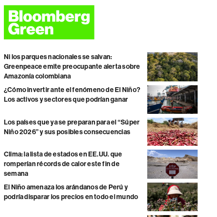
Ni los parques nacionales se salvan:
Greenpeace emite preocupante alerta sobre
Amazonía colombiana
¿Cómo invertir ante el fenómeno de El Niño?
Los activos y sectores que podrían ganar
Los países que ya se preparan para el “Súper
Niño 2026” y sus posibles consecuencias
Clima: la lista de estados en EE.UU. que
romperían récords de calor este fin de
semana
El Niño amenaza los arándanos de Perú y
podría disparar los precios en todo el mundo