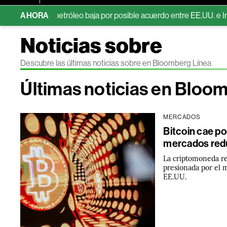
ntras petróleo baja por posible acuerdo entre EE.UU. e Irán
AHORA
EE.
Noticias sobre
Descubre las últimas noticias sobre en Bloomberg Línea
Últimas noticias en Bloo
MERCADOS
Bitcoin cae p
mercados redu
La criptomoneda re
presionada por el 
EE.UU.