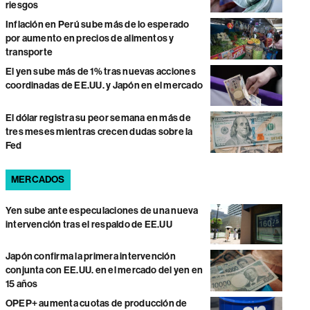
riesgos
Inflación en Perú sube más de lo esperado
por aumento en precios de alimentos y
transporte
El yen sube más de 1% tras nuevas acciones
coordinadas de EE.UU. y Japón en el mercado
El dólar registra su peor semana en más de
tres meses mientras crecen dudas sobre la
Fed
MERCADOS
Yen sube ante especulaciones de una nueva
intervención tras el respaldo de EE.UU
Japón confirma la primera intervención
conjunta con EE.UU. en el mercado del yen en
15 años
OPEP+ aumenta cuotas de producción de