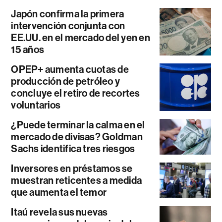
Japón confirma la primera
intervención conjunta con
EE.UU. en el mercado del yen en
15 años
OPEP+ aumenta cuotas de
producción de petróleo y
concluye el retiro de recortes
voluntarios
¿Puede terminar la calma en el
mercado de divisas? Goldman
Sachs identifica tres riesgos
Inversores en préstamos se
muestran reticentes a medida
que aumenta el temor
Itaú revela sus nuevas