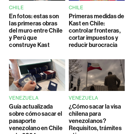
CHILE
CHILE
En fotos: estas son
Primeras medidas de
las primeras obras
Kast en Chile:
del muro entre Chile
controlar fronteras,
y Perú que
cortar impuestos y
construye Kast
reducir burocracia
VENEZUELA
VENEZUELA
Guía actualizada
¿Cómo sacar la visa
sobre cómo sacar el
chilena para
pasaporte
venezolanos?
venezolano en Chile
Requisitos, trámites