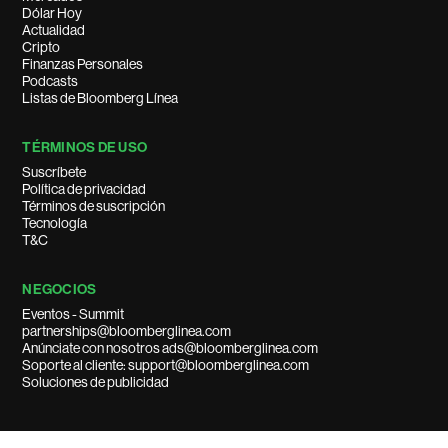
Dólar Hoy
Actualidad
Cripto
Finanzas Personales
Podcasts
Listas de Bloomberg Línea
TÉRMINOS DE USO
Suscríbete
Política de privacidad
Términos de suscripción
Tecnología
T&C
NEGOCIOS
Eventos - Summit
partnerships@bloomberglinea.com
Anúnciate con nosotros ads@bloomberglinea.com
Soporte al cliente: support@bloomberglinea.com
Soluciones de publicidad