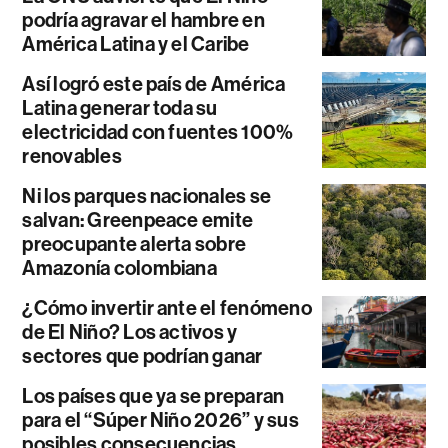
podría agravar el hambre en
América Latina y el Caribe
Así logró este país de América
Latina generar toda su
electricidad con fuentes 100%
renovables
Ni los parques nacionales se
salvan: Greenpeace emite
preocupante alerta sobre
Amazonía colombiana
¿Cómo invertir ante el fenómeno
de El Niño? Los activos y
sectores que podrían ganar
Los países que ya se preparan
para el “Súper Niño 2026” y sus
posibles consecuencias