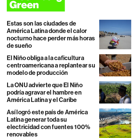
Estas son las ciudades de
América Latina donde el calor
nocturno hace perder más horas
de sueño
El Niño obliga a la caficultura
centroamericana a replantear su
modelo de producción
La ONU advierte que El Niño
podría agravar el hambre en
América Latina y el Caribe
Así logró este país de América
Latina generar toda su
electricidad con fuentes 100%
renovables