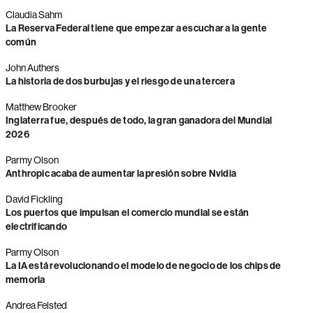
Claudia Sahm
La Reserva Federal tiene que empezar a escuchar a la gente
común
John Authers
La historia de dos burbujas y el riesgo de una tercera
Matthew Brooker
Inglaterra fue, después de todo, la gran ganadora del Mundial
2026
Parmy Olson
Anthropic acaba de aumentar la presión sobre Nvidia
David Fickling
Los puertos que impulsan el comercio mundial se están
electrificando
Parmy Olson
La IA está revolucionando el modelo de negocio de los chips de
memoria
Andrea Felsted