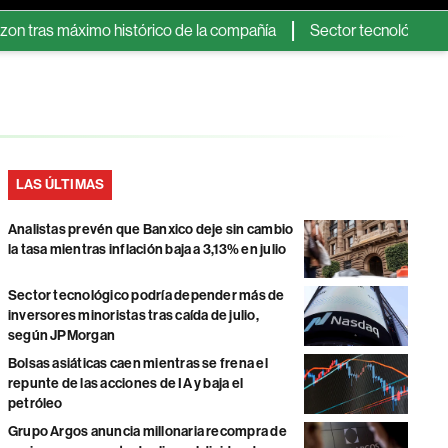
 máximo histórico de la compañía
Sector tecnológico podría d
LAS ÚLTIMAS
Analistas prevén que Banxico deje sin cambio
la tasa mientras inflación baja a 3,13% en julio
Sector tecnológico podría depender más de
inversores minoristas tras caída de julio,
según JPMorgan
Bolsas asiáticas caen mientras se frena el
repunte de las acciones de IA y baja el
petróleo
Grupo Argos anuncia millonaria recompra de