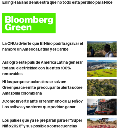
Erling Haaland demuestra que no todo está perdido para Nike
La ONU advierte que El Niño podría agravar el
hambre en América Latina y el Caribe
Así logró este país de América Latina generar
toda su electricidad con fuentes 100%
renovables
Ni los parques nacionales se salvan:
Greenpeace emite preocupante alerta sobre
Amazonía colombiana
¿Cómo invertir ante el fenómeno de El Niño?
Los activos y sectores que podrían ganar
Los países que ya se preparan para el “Súper
Niño 2026” y sus posibles consecuencias