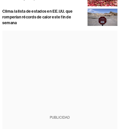
Clima: la lista de estados en EE.UU. que
romperían récords de calor este fin de
semana
PUBLICIDAD