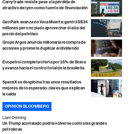
Carry trade resiste pese a la pérdida de
atractivo del yen como fuente de financiación
GeoPark avanza en Vaca Muerta: ganó US$34
millones pero no pudo aprovechar el alza del
precio del petróleo
Grupo Argos anuncia millonaria recompra de
acciones y promete duplicar el dividendo
Ecopetrol completa oferta por 25% de Brava
y avanza hacia el control total de la brasileña
SpaceX se desploma tras unos resultados
mejores de lo esperado: claves que explican
la caída
OPINIÓN BLOOMBERG
Liam Denning
Un Trump acorralado podría volverse contra las grandes
petroleras