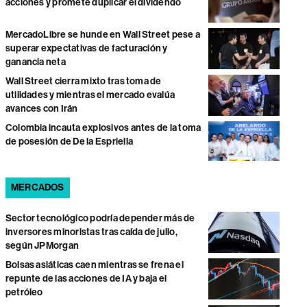
acciones y promete duplicar el dividendo
MercadoLibre se hunde en Wall Street pese a
superar expectativas de facturación y
ganancia neta
Wall Street cierra mixto tras toma de
utilidades y mientras el mercado evalúa
avances con Irán
Colombia incauta explosivos antes de la toma
de posesión de De la Espriella
MERCADOS
Sector tecnológico podría depender más de
inversores minoristas tras caída de julio,
según JPMorgan
Bolsas asiáticas caen mientras se frena el
repunte de las acciones de IA y baja el
petróleo