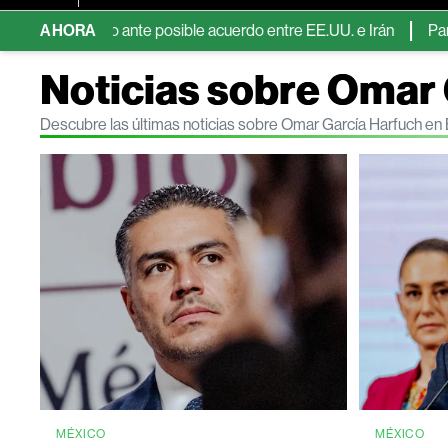
 petróleo ante posible acuerdo entre EE.UU. e Irán
AHORA
Pampa Energ
Noticias sobre Omar
Descubre las últimas noticias sobre Omar García Harfuch e
MÉXICO
MÉXICO