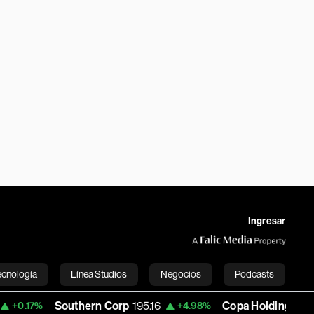
Ingresar
ecnología
Línea Studios
Negocios
Podcasts
Southern Corp
195.16
Copa Holdings
146.65
+4.98%
+
English