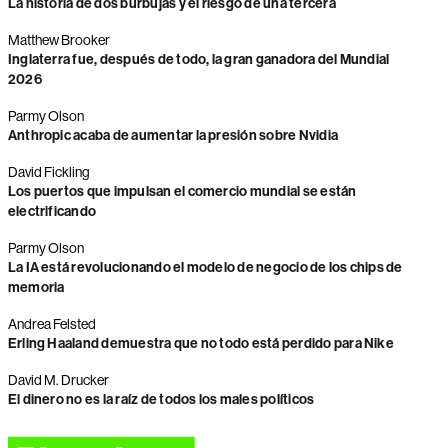
La historia de dos burbujas y el riesgo de una tercera
Matthew Brooker
Inglaterra fue, después de todo, la gran ganadora del Mundial
2026
Parmy Olson
Anthropic acaba de aumentar la presión sobre Nvidia
David Fickling
Los puertos que impulsan el comercio mundial se están
electrificando
Parmy Olson
La IA está revolucionando el modelo de negocio de los chips de
memoria
Andrea Felsted
Erling Haaland demuestra que no todo está perdido para Nike
David M. Drucker
El dinero no es la raíz de todos los males políticos