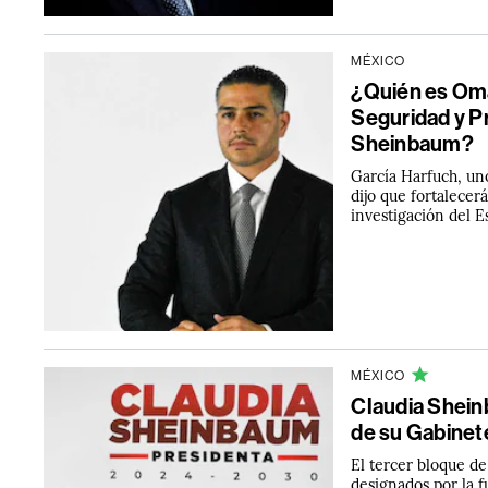
MÉXICO
¿Quién es Oma
Seguridad y P
Sheinbaum?
García Harfuch, uno
dijo que fortalecer
investigación del E
MÉXICO
Claudia Shein
de su Gabinet
El tercer bloque d
designados por la 