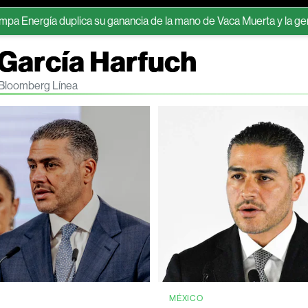
ía duplica su ganancia de la mano de Vaca Muerta y la generación e
 García Harfuch
n Bloomberg Línea
MÉXICO