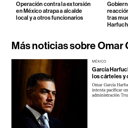
Operación contra la extorsión
Gobiern
en México atrapa a alcalde
reacció
local y a otros funcionarios
tras mue
Harfuch
Más noticias sobre Omar 
MÉXICO
García Harfuch
los cárteles y
Omar García Harfuc
intenta pacificar u
administración Tr