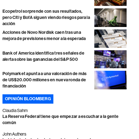
Ecopetrol sorprende con sus resultados,
pero Citi y BofA siguen viendo riesgos para la
acción
Acciones de Novo Nordisk caen tras una
mejora de previsiones menor a la esperada
Bank of America identifica tres señales de
alerta sobre las ganancias del S&P 500
Polymarket apunta a una valoración de más
de US$20.000 millones en nueva ronda de
financiación
OPINIÓN BLOOMBERG
Claudia Sahm
La Reserva Federal tiene que empezar a escuchar a la gente
común
John Authers