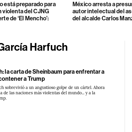
o está preparado para
México arresta a presu
n violenta del CJNG
autor intelectual del a
rte de ‘El Mencho’:
del alcalde Carlos Man
García Harfuch
: la carta de Sheinbaum para enfrentar a
 contener a Trump
h sobrevivió a un angustioso golpe de un cártel. Ahora
na de las naciones más violentas del mundo... y a la
ump.