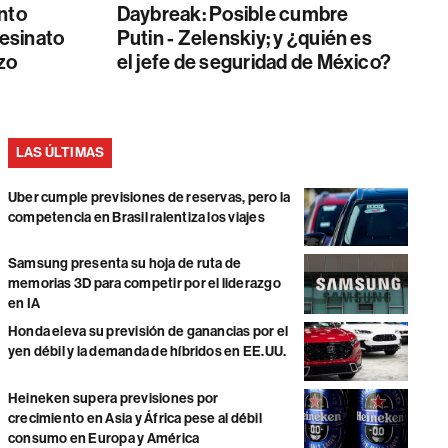
nto
Daybreak: Posible cumbre
sesinato
Putin - Zelenskiy; y ¿quién es
zo
el jefe de seguridad de México?
LAS ÚLTIMAS
Uber cumple previsiones de reservas, pero la
competencia en Brasil ralentiza los viajes
Samsung presenta su hoja de ruta de
memorias 3D para competir por el liderazgo
en IA
Honda eleva su previsión de ganancias por el
yen débil y la demanda de híbridos en EE.UU.
Heineken supera previsiones por
crecimiento en Asia y África pese al débil
consumo en Europa y América