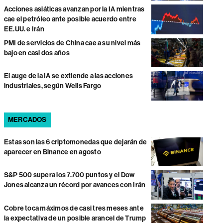
Acciones asiáticas avanzan por la IA mientras
cae el petróleo ante posible acuerdo entre
EE.UU. e Irán
PMI de servicios de China cae a su nivel más
bajo en casi dos años
El auge de la IA se extiende a las acciones
industriales, según Wells Fargo
MERCADOS
Estas son las 6 criptomonedas que dejarán de
aparecer en Binance en agosto
S&P 500 supera los 7.700 puntos y el Dow
Jones alcanza un récord por avances con Irán
Cobre toca máximos de casi tres meses ante
la expectativa de un posible arancel de Trump