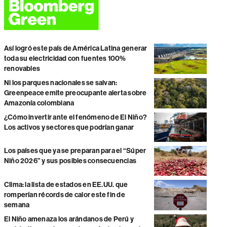
Así logró este país de América Latina generar
toda su electricidad con fuentes 100%
renovables
Ni los parques nacionales se salvan:
Greenpeace emite preocupante alerta sobre
Amazonía colombiana
¿Cómo invertir ante el fenómeno de El Niño?
Los activos y sectores que podrían ganar
Los países que ya se preparan para el “Súper
Niño 2026” y sus posibles consecuencias
Clima: la lista de estados en EE.UU. que
romperían récords de calor este fin de
semana
El Niño amenaza los arándanos de Perú y