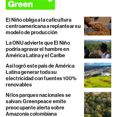
El Niño obliga a la caficultura
centroamericana a replantear su
modelo de producción
La ONU advierte que El Niño
podría agravar el hambre en
América Latina y el Caribe
Así logró este país de América
Latina generar toda su
electricidad con fuentes 100%
renovables
Ni los parques nacionales se
salvan: Greenpeace emite
preocupante alerta sobre
Amazonía colombiana