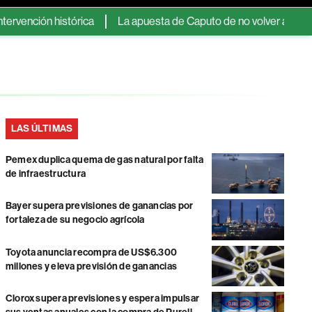
ión histórica
La apuesta de Caputo de no volver a Wall Street 
LAS ÚLTIMAS
Pemex duplica quema de gas natural por falta
de infraestructura
Bayer supera previsiones de ganancias por
fortaleza de su negocio agrícola
Toyota anuncia recompra de US$6.300
millones y eleva previsión de ganancias
Clorox supera previsiones y espera impulsar