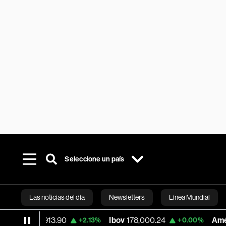
Seleccione un país
Las noticias del día
Newsletters
Línea Mundial
q
25,913.90
Ibov
178,000.24
América Mó
+2.13%
+0.00%
Bloomberg 