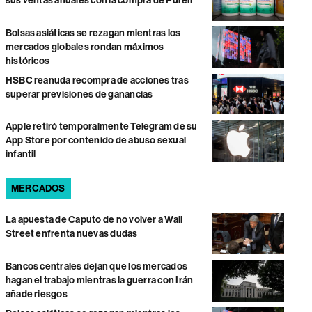
sus ventas anuales con la compra de Purell
Bolsas asiáticas se rezagan mientras los
mercados globales rondan máximos
históricos
HSBC reanuda recompra de acciones tras
superar previsiones de ganancias
Apple retiró temporalmente Telegram de su
App Store por contenido de abuso sexual
infantil
MERCADOS
La apuesta de Caputo de no volver a Wall
Street enfrenta nuevas dudas
Bancos centrales dejan que los mercados
hagan el trabajo mientras la guerra con Irán
añade riesgos