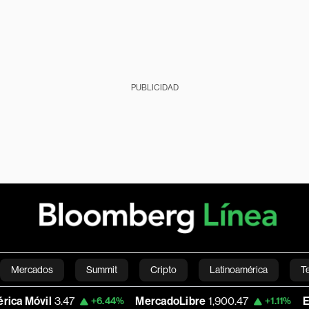
PUBLICIDAD
Mercados
Summit
Cripto
Latinoamérica
T
vil
3.47
MercadoLibre
1,900.47
Euro/Dó
+6.44%
+1.11%
Green
Economía
Estilo de vida
Mundo
Videos