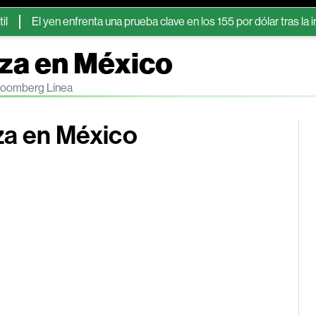
l yen enfrenta una prueba clave en los 155 por dólar tras la intervenc
eza en México
Bloomberg Línea
za en México