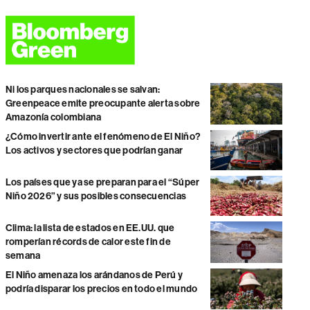
Ni los parques nacionales se salvan:
Greenpeace emite preocupante alerta sobre
Amazonía colombiana
¿Cómo invertir ante el fenómeno de El Niño?
Los activos y sectores que podrían ganar
Los países que ya se preparan para el “Súper
Niño 2026” y sus posibles consecuencias
Clima: la lista de estados en EE.UU. que
romperían récords de calor este fin de
semana
El Niño amenaza los arándanos de Perú y
podría disparar los precios en todo el mundo