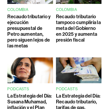
COLOMBIA
COLOMBIA
Recaudo tributario y
Recaudo tributario
ejecución
tampoco cumpliría la
presupuestal de
meta del Gobierno
Petro aumentan,
en 2025 y aumenta
pero siguen lejos de
presión fiscal
las metas
PODCASTS
PODCASTS
La Estrategia del Día:
La Estrategia del Día:
Susana Muhamad,
Recaudo tributario,
inflación y el Plan
tarifas de gas,