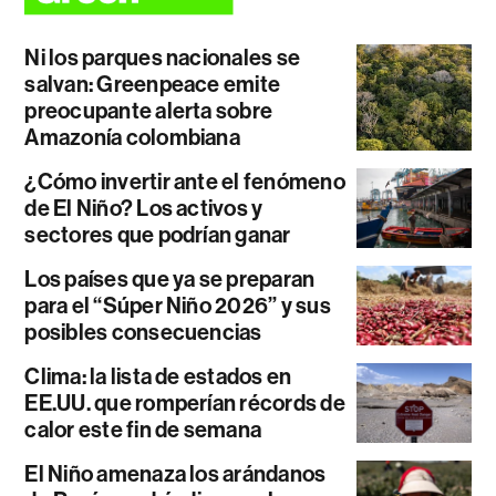
Ni los parques nacionales se
salvan: Greenpeace emite
preocupante alerta sobre
Amazonía colombiana
¿Cómo invertir ante el fenómeno
de El Niño? Los activos y
sectores que podrían ganar
Los países que ya se preparan
para el “Súper Niño 2026” y sus
posibles consecuencias
Clima: la lista de estados en
EE.UU. que romperían récords de
calor este fin de semana
El Niño amenaza los arándanos