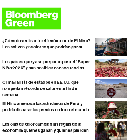
¿Cómo invertir ante el fenómeno de El Niño?
Los activos y sectores que podrían ganar
Los países que ya se preparan para el “Súper
Niño 2026” y sus posibles consecuencias
Clima: la lista de estados en EE.UU. que
romperían récords de calor este fin de
semana
El Niño amenaza los arándanos de Perú y
podría disparar los precios en todo el mundo
Las olas de calor cambian las reglas de la
economía: quiénes ganan y quiénes pierden