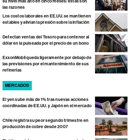
su nivel más alto en cinco meses: estas son
las razones
Los costos laborales en EE.UU. se mantienen
estables y alivian la presión sobre la inflación
Detectan ventas del Tesoro para contener al
dólar en la pulseada por el precio de un bono
ExxonMobil queda ligeramente por debajo de
las previsiones por el mantenimiento de sus
refinerías
MERCADOS
El yen sube más de 1% tras nuevas acciones
coordinadas de EE.UU. y Japón en el mercado
Chile registra su peor segundo trimestre en
producción de cobre desde 2007