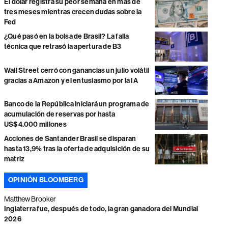
El dólar registra su peor semana en más de
tres meses mientras crecen dudas sobre la
Fed
¿Qué pasó en la bolsa de Brasil? La falla
técnica que retrasó la apertura de B3
Wall Street cerró con ganancias un julio volátil
gracias a Amazon y el entusiasmo por la IA
Banco de la República iniciará un programa de
acumulación de reservas por hasta
US$4.000 millones
Acciones de Santander Brasil se disparan
hasta 13,9% tras la oferta de adquisición de su
matriz
OPINIÓN BLOOMBERG
Matthew Brooker
Inglaterra fue, después de todo, la gran ganadora del Mundial
2026