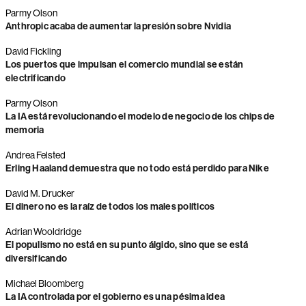
Parmy Olson
Anthropic acaba de aumentar la presión sobre Nvidia
David Fickling
Los puertos que impulsan el comercio mundial se están
electrificando
Parmy Olson
La IA está revolucionando el modelo de negocio de los chips de
memoria
Andrea Felsted
Erling Haaland demuestra que no todo está perdido para Nike
David M. Drucker
El dinero no es la raíz de todos los males políticos
Adrian Wooldridge
El populismo no está en su punto álgido, sino que se está
diversificando
Michael Bloomberg
La IA controlada por el gobierno es una pésima idea