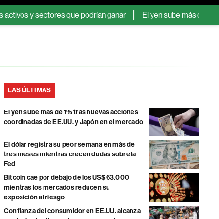
os y sectores que podrían ganar
El yen sube más de 1% tras n
LAS ÚLTIMAS
El yen sube más de 1% tras nuevas acciones
coordinadas de EE.UU. y Japón en el mercado
El dólar registra su peor semana en más de
tres meses mientras crecen dudas sobre la
Fed
Bitcoin cae por debajo de los US$63.000
mientras los mercados reducen su
exposición al riesgo
Confianza del consumidor en EE.UU. alcanza