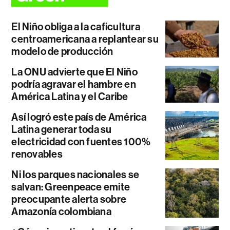
El Niño obliga a la caficultura
centroamericana a replantear su
modelo de producción
La ONU advierte que El Niño
podría agravar el hambre en
América Latina y el Caribe
Así logró este país de América
Latina generar toda su
electricidad con fuentes 100%
renovables
Ni los parques nacionales se
salvan: Greenpeace emite
preocupante alerta sobre
Amazonía colombiana